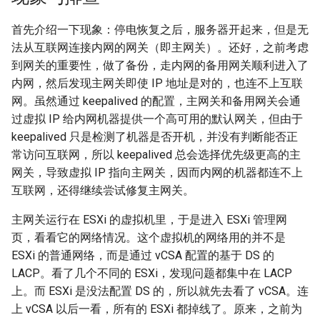
2019
networking
首先介绍一下现象：停电恢复之后，服务器开起来，但是无
法从互联网连接内网的网关（即主网关）。还好，之前考虑
2018
os
到网关的重要性，做了备份，走内网的备用网关顺利进入了
内网，然后发现主网关即使 IP 地址是对的，也连不上互联
2017
others
网。虽然通过 keepalived 的配置，主网关和备用网关会通
过虚拟 IP 给内网机器提供一个高可用的默认网关，但由于
2016
programming
keepalived 只是检测了机器是否开机，并没有判断能否正
常访问互联网，所以 keepalived 总会选择优先级更高的主
2014
software
网关，导致虚拟 IP 指向主网关，因而内网的机器都连不上
互联网，还得继续尝试修复主网关。
system
主网关运行在 ESXi 的虚拟机里，于是进入 ESXi 管理网
页，看看它的网络情况。这个虚拟机的网络用的并不是
ESXi 的普通网络，而是通过 vCSA 配置的基于 DS 的
LACP。看了几个不同的 ESXi，发现问题都集中在 LACP
上。而 ESXi 是没法配置 DS 的，所以就先去看了 vCSA。连
上 vCSA 以后一看，所有的 ESXi 都掉线了。原来，之前为