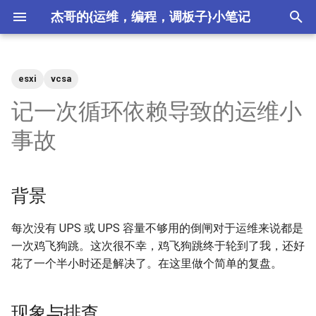
杰哥的{运维，编程，调板子}小笔记
键
入
esxi
vcsa
2026
crypto
以
记一次循环依赖导致的运维小
开
2025
csdn
事故
始
2024
ctf
搜
背景
2023
devops
索
每次没有 UPS 或 UPS 容量不够用的倒闸对于运维来说都是
2022
hardware
一次鸡飞狗跳。这次很不幸，鸡飞狗跳终于轮到了我，还好
花了一个半小时还是解决了。在这里做个简单的复盘。
2021
meta
2020
misc
现象与排查