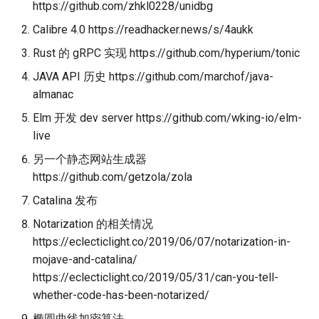
https://github.com/zhkl0228/unidbg
Calibre 4.0 https://readhacker.news/s/4aukk
Rust 的 gRPC 实现 https://github.com/hyperium/tonic
JAVA API 历史 https://github.com/marchof/java-
almanac
Elm 开发 dev server https://github.com/wking-io/elm-
live
另一个静态网站生成器
https://github.com/getzola/zola
Catalina 发布
Notarization 的相关情况
https://eclecticlight.co/2019/06/07/notarization-in-
mojave-and-catalina/
https://eclecticlight.co/2019/05/31/can-you-tell-
whether-code-has-been-notarized/
椭圆曲线加密算法