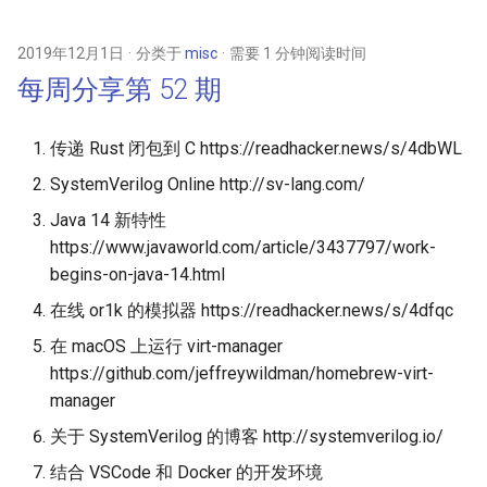
2019年12月1日
分类于
misc
需要 1 分钟阅读时间
每周分享第 52 期
传递 Rust 闭包到 C https://readhacker.news/s/4dbWL
SystemVerilog Online http://sv-lang.com/
Java 14 新特性
https://www.javaworld.com/article/3437797/work-
begins-on-java-14.html
在线 or1k 的模拟器 https://readhacker.news/s/4dfqc
在 macOS 上运行 virt-manager
https://github.com/jeffreywildman/homebrew-virt-
manager
关于 SystemVerilog 的博客 http://systemverilog.io/
结合 VSCode 和 Docker 的开发环境