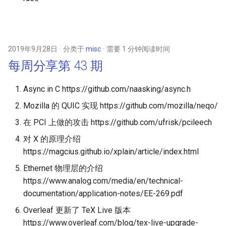
2019年9月28日
分类于
misc
需要 1 分钟阅读时间
每周分享第 43 期
Async in C https://github.com/naasking/async.h
Mozilla 的 QUIC 实现 https://github.com/mozilla/neqo/
在 PCI 上做的攻击 https://github.com/ufrisk/pcileech
对 X 的原理介绍
https://magcius.github.io/xplain/article/index.html
Ethernet 物理层的介绍
https://www.analog.com/media/en/technical-
documentation/application-notes/EE-269.pdf
Overleaf 更新了 TeX Live 版本
https://www.overleaf.com/blog/tex-live-upgrade-