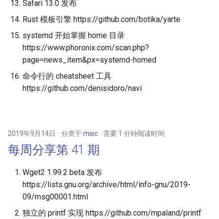
Safari 13.0 发布
Rust 模板引擎 https://github.com/botika/yarte
systemd 开始掌握 home 目录
https://www.phoronix.com/scan.php?
page=news_item&px=systemd-homed
命令行的 cheatsheet 工具
https://github.com/denisidoro/navi
2019年9月14日
分类于
misc
需要 1 分钟阅读时间
每周分享第 41 期
Wget2 1.99.2 beta 发布
https://lists.gnu.org/archive/html/info-gnu/2019-
09/msg00001.html
独立的 printf 实现 https://github.com/mpaland/printf