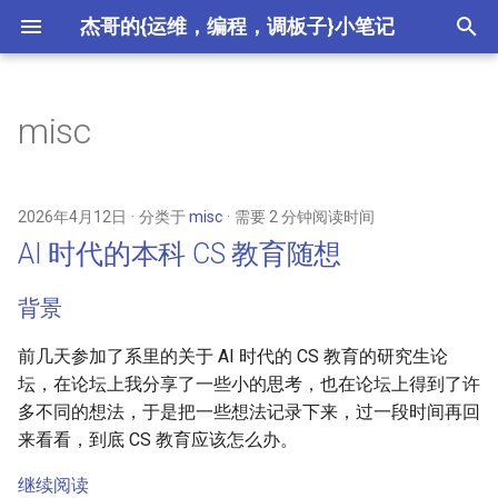
杰哥的{运维，编程，调板子}小笔记
键
入
misc
2026
AI 时代的本科 CS 教育随想
以
开
2025
jiege.ch 停用
2026年4月12日
分类于
misc
需要 2 分钟阅读时间
始
AI 时代的本科 CS 教育随想
2024
教学随想
搜
背景
2023
轶事一则
索
前几天参加了系里的关于 AI 时代的 CS 教育的研究生论
2022
轶事一则
坛，在论坛上我分享了一些小的思考，也在论坛上得到了许
多不同的想法，于是把一些想法记录下来，过一段时间再回
2021
每周分享第 56 期
来看看，到底 CS 教育应该怎么办。
2020
每周分享第 55 期
继续阅读