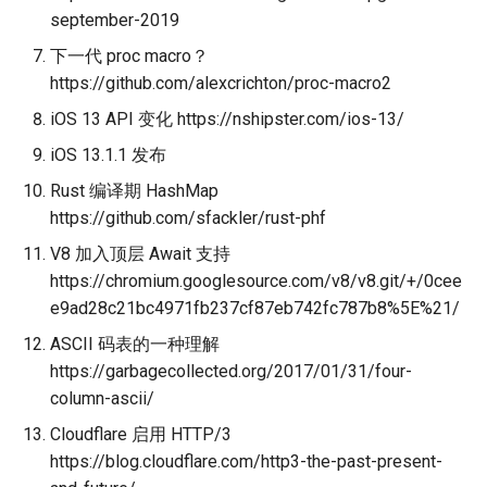
september-2019
下一代 proc macro？
https://github.com/alexcrichton/proc-macro2
iOS 13 API 变化 https://nshipster.com/ios-13/
iOS 13.1.1 发布
Rust 编译期 HashMap
https://github.com/sfackler/rust-phf
V8 加入顶层 Await 支持
https://chromium.googlesource.com/v8/v8.git/+/0cee
e9ad28c21bc4971fb237cf87eb742fc787b8%5E%21/
ASCII 码表的一种理解
https://garbagecollected.org/2017/01/31/four-
column-ascii/
Cloudflare 启用 HTTP/3
https://blog.cloudflare.com/http3-the-past-present-