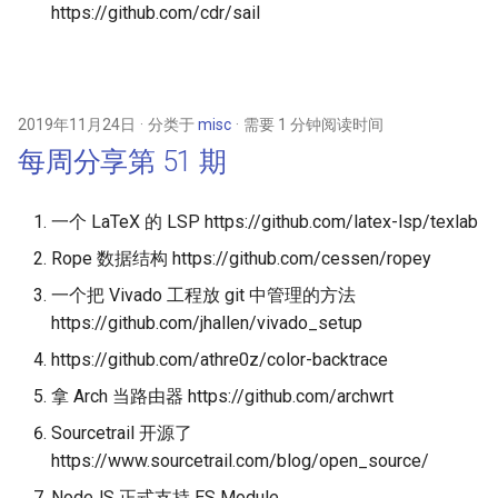
https://github.com/cdr/sail
2019年11月24日
分类于
misc
需要 1 分钟阅读时间
每周分享第 51 期
一个 LaTeX 的 LSP https://github.com/latex-lsp/texlab
Rope 数据结构 https://github.com/cessen/ropey
一个把 Vivado 工程放 git 中管理的方法
https://github.com/jhallen/vivado_setup
https://github.com/athre0z/color-backtrace
拿 Arch 当路由器 https://github.com/archwrt
Sourcetrail 开源了
https://www.sourcetrail.com/blog/open_source/
NodeJS 正式支持 ES Module