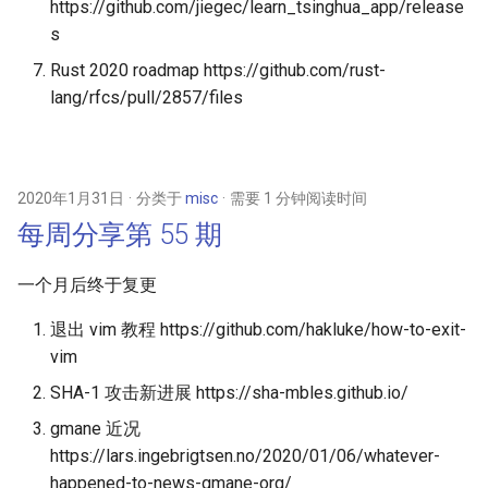
https://github.com/jiegec/learn_tsinghua_app/release
s
Rust 2020 roadmap https://github.com/rust-
lang/rfcs/pull/2857/files
2020年1月31日
分类于
misc
需要 1 分钟阅读时间
每周分享第 55 期
一个月后终于复更
退出 vim 教程 https://github.com/hakluke/how-to-exit-
vim
SHA-1 攻击新进展 https://sha-mbles.github.io/
gmane 近况
https://lars.ingebrigtsen.no/2020/01/06/whatever-
happened-to-news-gmane-org/