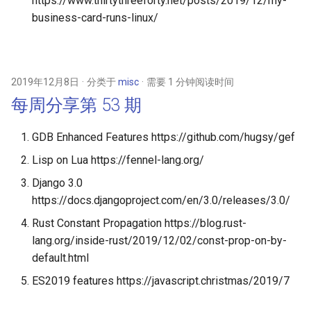
https://www.thirtythreeforty.net/posts/2019/12/my-
business-card-runs-linux/
2019年12月8日
分类于
misc
需要 1 分钟阅读时间
每周分享第 53 期
GDB Enhanced Features https://github.com/hugsy/gef
Lisp on Lua https://fennel-lang.org/
Django 3.0
https://docs.djangoproject.com/en/3.0/releases/3.0/
Rust Constant Propagation https://blog.rust-
lang.org/inside-rust/2019/12/02/const-prop-on-by-
default.html
ES2019 features https://javascript.christmas/2019/7