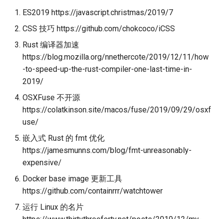
ES2019 https://javascript.christmas/2019/7
CSS 技巧 https://github.com/chokcoco/iCSS
Rust 编译器加速
https://blog.mozilla.org/nnethercote/2019/12/11/how
-to-speed-up-the-rust-compiler-one-last-time-in-
2019/
OSXFuse 不开源
https://colatkinson.site/macos/fuse/2019/09/29/osxf
use/
嵌入式 Rust 的 fmt 优化
https://jamesmunns.com/blog/fmt-unreasonably-
expensive/
Docker base image 更新工具
https://github.com/containrrr/watchtower
运行 Linux 的名片