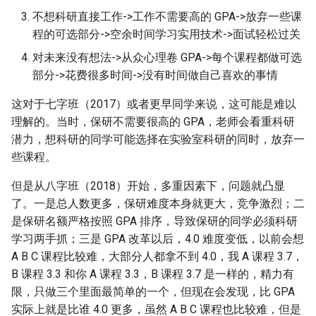
不想科研直接工作->工作不需要高的 GPA->放弃一些课
程的可选部分->空余时间学习实用技术->面试轻松过关
对未来没有想法->从众心理卷 GPA->每个课程都做可选
部分->花费很多时间->没有时间做自己喜欢的事情
这对于七字班（2017）或者更早同学来说，这可能是难以
理解的。当时，保研不需要很高的 GPA，老师会看重科研
潜力，想科研的同学可能选择在实验室科研的同时，放弃一
些课程。
但是从八字班（2018）开始，多重因素下，问题就凸显
了。一是总人数更多，保研难度本身就更大，竞争激烈；二
是保研名额严格按照 GPA 排序，导致保研的同学必须科研
学习两手抓；三是 GPA 改革以后，4.0 难度变低，以前会想
A B C 课程比较难，大部分人都拿不到 4.0，我 A 课程 3.7，
B 课程 3.3 和你 A 课程 3.3，B 课程 3.7 是一样的，精力有
限，只做三个里面最简单的一个，但现在会发现，比 GPA
实际上就是比谁 4.0 更多，虽然 A B C 课程也比较难，但是