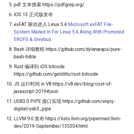
pdf 文本搜索 https://pdfgrep.org/
iOS 13 正式版发布
exFAT 驱动进入 Linux 5.4
Microsoft exFAT File-
System Mailed In For Linux 5.4 Along With Promoted
EROFS & Greybus
Bash 详细教程 https://github.com/dylanaraps/pure-
bash-bible
Rust 编译到 iOS bitcode
https://github.com/getditto/rust-bitcode
JS 运行时间 in V8 https://v8.dev/blog/cost-of-
javascript-2019#json
USB3.0 PIPE 接口实现 https://github.com/enjoy-
digital/usb3_pipe
LLVM 9.0 发布 https://lists.llvm.org/pipermail/llvm-
dev/2019-September/135304.html