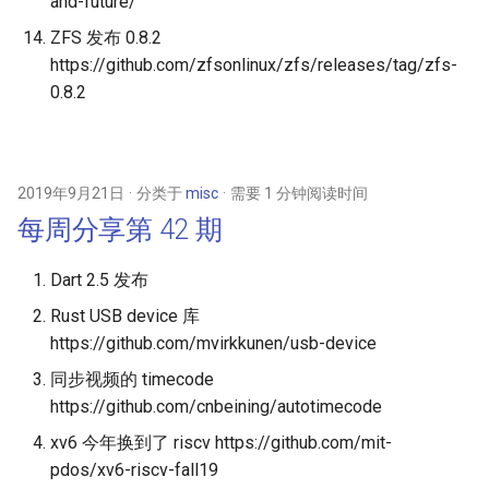
and-future/
ZFS 发布 0.8.2
https://github.com/zfsonlinux/zfs/releases/tag/zfs-
0.8.2
2019年9月21日
分类于
misc
需要 1 分钟阅读时间
每周分享第 42 期
Dart 2.5 发布
Rust USB device 库
https://github.com/mvirkkunen/usb-device
同步视频的 timecode
https://github.com/cnbeining/autotimecode
xv6 今年换到了 riscv https://github.com/mit-
pdos/xv6-riscv-fall19