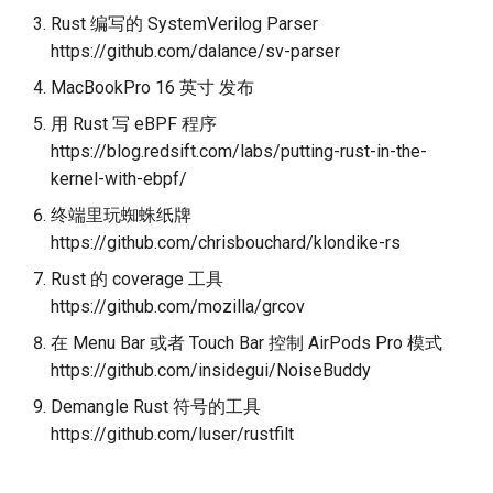
Rust 编写的 SystemVerilog Parser
https://github.com/dalance/sv-parser
MacBookPro 16 英寸 发布
用 Rust 写 eBPF 程序
https://blog.redsift.com/labs/putting-rust-in-the-
kernel-with-ebpf/
终端里玩蜘蛛纸牌
https://github.com/chrisbouchard/klondike-rs
Rust 的 coverage 工具
https://github.com/mozilla/grcov
在 Menu Bar 或者 Touch Bar 控制 AirPods Pro 模式
https://github.com/insidegui/NoiseBuddy
Demangle Rust 符号的工具
https://github.com/luser/rustfilt