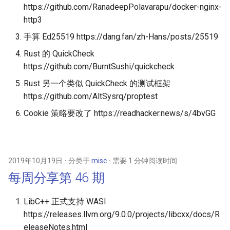
https://github.com/RanadeepPolavarapu/docker-nginx-
http3
手算 Ed25519 https://dang.fan/zh-Hans/posts/25519
Rust 的 QuickCheck
https://github.com/BurntSushi/quickcheck
Rust 另一个类似 QuickCheck 的测试框架
https://github.com/AltSysrq/proptest
Cookie 策略要改了 https://readhacker.news/s/4bvGG
2019年10月19日
分类于
misc
需要 1 分钟阅读时间
每周分享第 46 期
LibC++ 正式支持 WASI
https://releases.llvm.org/9.0.0/projects/libcxx/docs/R
eleaseNotes.html