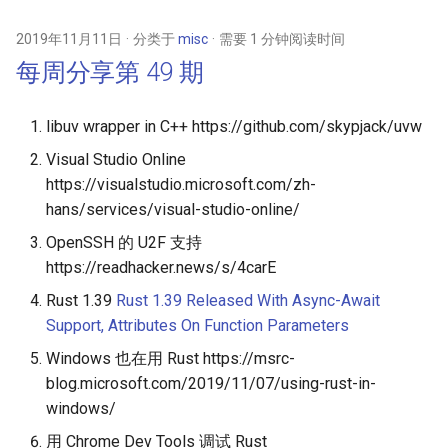
2019年11月11日
分类于
misc
需要 1 分钟阅读时间
每周分享第 49 期
libuv wrapper in C++ https://github.com/skypjack/uvw
Visual Studio Online
https://visualstudio.microsoft.com/zh-
hans/services/visual-studio-online/
OpenSSH 的 U2F 支持
https://readhacker.news/s/4carE
Rust 1.39
Rust 1.39 Released With Async-Await
Support, Attributes On Function Parameters
Windows 也在用 Rust https://msrc-
blog.microsoft.com/2019/11/07/using-rust-in-
windows/
用 Chrome Dev Tools 调试 Rust