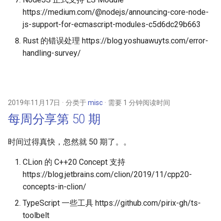
https://medium.com/@nodejs/announcing-core-node-
js-support-for-ecmascript-modules-c5d6dc29b663
Rust 的错误处理 https://blog.yoshuawuyts.com/error-
handling-survey/
2019年11月17日
分类于
misc
需要 1 分钟阅读时间
每周分享第 50 期
时间过得真快，忽然就 50 期了。。
CLion 的 C++20 Concept 支持
https://blog.jetbrains.com/clion/2019/11/cpp20-
concepts-in-clion/
TypeScript 一些工具 https://github.com/pirix-gh/ts-
toolbelt