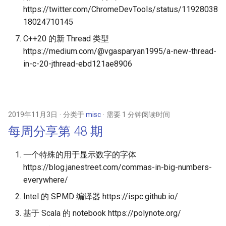
https://twitter.com/ChromeDevTools/status/11928038
18024710145
C++20 的新 Thread 类型
https://medium.com/@vgasparyan1995/a-new-thread-
in-c-20-jthread-ebd121ae8906
2019年11月3日
分类于
misc
需要 1 分钟阅读时间
每周分享第 48 期
一个特殊的用于显示数字的字体
https://blog.janestreet.com/commas-in-big-numbers-
everywhere/
Intel 的 SPMD 编译器 https://ispc.github.io/
基于 Scala 的 notebook https://polynote.org/