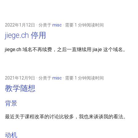
2019
每周分享第 54 期
2018
每周分享第 53 期
2022年1月12日
分类于
misc
需要 1 分钟阅读时间
jiege.ch 停用
2017
每周分享第 52 期
jiege.ch 域名不再续费，之后一直继续用 jia.je 这个域名。
2016
每周分享第 51 期
2014
每周分享第 50 期
2021年12月9日
分类于
misc
需要 1 分钟阅读时间
每周分享第 49 期
教学随想
每周分享第 48 期
背景
每周分享第 47 期
最近关于课程改革的讨论比较多，我也来谈谈我的看法。
每周分享第 46 期
动机