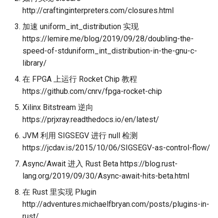
http://craftinginterpreters.com/closures.html
加速 uniform_int_distribution 实现
https://lemire.me/blog/2019/09/28/doubling-the-
speed-of-stduniform_int_distribution-in-the-gnu-c-
library/
在 FPGA 上运行 Rocket Chip 教程
https://github.com/cnrv/fpga-rocket-chip
Xilinx Bitstream 逆向
https://prjxray.readthedocs.io/en/latest/
JVM 利用 SIGSEGV 进行 null 检测
https://jcdav.is/2015/10/06/SIGSEGV-as-control-flow/
Async/Await 进入 Rust Beta https://blog.rust-
lang.org/2019/09/30/Async-await-hits-beta.html
在 Rust 里实现 Plugin
http://adventures.michaelfbryan.com/posts/plugins-in-
rust/