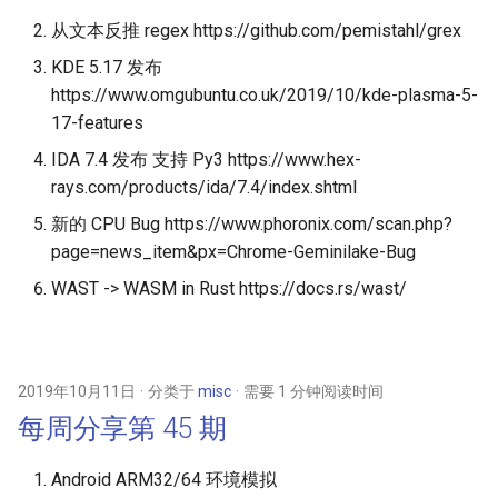
从文本反推 regex https://github.com/pemistahl/grex
KDE 5.17 发布
https://www.omgubuntu.co.uk/2019/10/kde-plasma-5-
17-features
IDA 7.4 发布 支持 Py3 https://www.hex-
rays.com/products/ida/7.4/index.shtml
新的 CPU Bug https://www.phoronix.com/scan.php?
page=news_item&px=Chrome-Geminilake-Bug
WAST -> WASM in Rust https://docs.rs/wast/
2019年10月11日
分类于
misc
需要 1 分钟阅读时间
每周分享第 45 期
Android ARM32/64 环境模拟