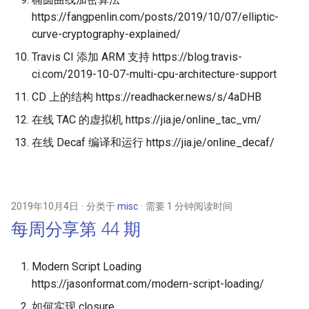
https://fangpenlin.com/posts/2019/10/07/elliptic-
curve-cryptography-explained/
Travis CI 添加 ARM 支持 https://blog.travis-
ci.com/2019-10-07-multi-cpu-architecture-support
CD 上的结构 https://readhacker.news/s/4aDHB
在线 TAC 的虚拟机 https://jia.je/online_tac_vm/
在线 Decaf 编译和运行 https://jia.je/online_decaf/
2019年10月4日
分类于
misc
需要 1 分钟阅读时间
每周分享第 44 期
Modern Script Loading
https://jasonformat.com/modern-script-loading/
如何实现 closure