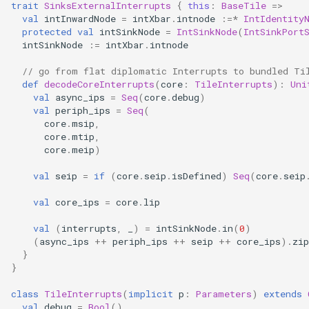
trait
SinksExternalInterrupts
{
this
:
BaseTile
=>
val
intInwardNode
=
intXbar
.
intnode
:=*
IntIdentity
protected
val
intSinkNode
=
IntSinkNode
(
IntSinkPort
intSinkNode
:=
intXbar
.
intnode
// go from flat diplomatic Interrupts to bundled Ti
def
decodeCoreInterrupts
(
core
:
TileInterrupts
):
Uni
val
async_ips
=
Seq
(
core
.
debug
)
val
periph_ips
=
Seq
(
core
.
msip
,
core
.
mtip
,
core
.
meip
)
val
seip
=
if
(
core
.
seip
.
isDefined
)
Seq
(
core
.
seip
val
core_ips
=
core
.
lip
val
(
interrupts
,
_
)
=
intSinkNode
.
in
(
0
)
(
async_ips
++
periph_ips
++
seip
++
core_ips
).
zip
}
}
class
TileInterrupts
(
implicit
p
:
Parameters
)
extends
val
debug
=
Bool
()