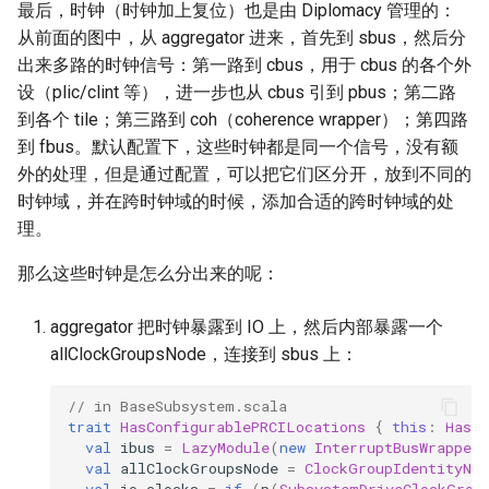
最后，时钟（时钟加上复位）也是由 Diplomacy 管理的：
从前面的图中，从 aggregator 进来，首先到 sbus，然后分
出来多路的时钟信号：第一路到 cbus，用于 cbus 的各个外
设（plic/clint 等），进一步也从 cbus 引到 pbus；第二路
到各个 tile；第三路到 coh（coherence wrapper）；第四路
到 fbus。默认配置下，这些时钟都是同一个信号，没有额
外的处理，但是通过配置，可以把它们区分开，放到不同的
时钟域，并在跨时钟域的时候，添加合适的跨时钟域的处
理。
那么这些时钟是怎么分出来的呢：
aggregator 把时钟暴露到 IO 上，然后内部暴露一个
allClockGroupsNode，连接到 sbus 上：
// in BaseSubsystem.scala
trait
HasConfigurablePRCILocations
{
this
:
HasP
val
ibus
=
LazyModule
(
new
InterruptBusWrapper
val
allClockGroupsNode
=
ClockGroupIdentityNod