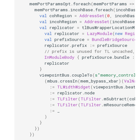
memPortParamsOpt
.
foreach
(
memPortParams
=>
{
memPortParams
.
incohBase
.
foreach
(
incohBase
val
cohRegion
=
AddressSet
(
0
,
incohBase
-
val
incohRegion
=
AddressSet
(
incohBase
,
val
replicator
=
tlBusWrapperLocationMap
val
replicator
=
LazyModule
(
new
Region
val
prefixSource
=
BundleBridgeSource
[
replicator
.
prefix
:=
prefixSource
// prefix is unused for TL uncached, s
InModuleBody
{
prefixSource
.
bundle
:=
replicator
}
viewpointBus
.
coupleTo
(
s"memory_controll
(
mbus
.
crossIn
(
mem_bypass_xbar
)(
ValNam
:=
TLWidthWidget
(
viewpointBus
.
beatB
:=
replicator
.
node
:=
TLFilter
(
TLFilter
.
mSubtract
(
cohR
:=
TLFilter
(
TLFilter
.
mResourceRemov
:=
_
)
}
})
})