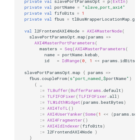
private
val
slavePortParamsOpt
=
p
(
ExtIn
)
private
val
portName
=
"slave_port_axi4"
private
val
fifoBits
=
1
private
val
fbus
=
tlBusWrapperLocationMap
.
get
val
l2FrontendAXI4Node
=
AXI4MasterNode
(
slavePortParamsOpt
.
map
(
params
=>
AXI4MasterPortParameters
(
masters
=
Seq
(
AXI4MasterParameters
(
name
=
portName
.
kebab
,
id
=
IdRange
(
0
,
1
<<
params
.
idBits
)
slavePortParamsOpt
.
map
{
params
=>
fbus
.
coupleFrom
(
s"port_named_
$
portName
"
)
{
(
_
:=
TLBuffer
(
BufferParams
.
default
)
:=
TLFIFOFixer
(
TLFIFOFixer
.
all
)
:=
TLWidthWidget
(
params
.
beatBytes
)
:=
AXI4ToTL
()
:=
AXI4UserYanker
(
Some
(
1
<<
(
params
.
sou
:=
AXI4Fragmenter
()
:=
AXI4IdIndexer
(
fifoBits
)
:=
l2FrontendAXI4Node
)
}