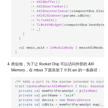
:=
AXI4Buffer
()
:=
AXI4UserYanker
()
:=
AXI4Deinterleaver
(
viewpointBus
.
blockB
:=
AXI4IdIndexer
(
params
.
idBits
)
:=
TLToAXI4
()
:=
TLWidthWidget
(
viewpointBus
.
beatBytes
:=
_
)
}
}
val
mmio_axi4
=
InModuleBody
{
mmioAXI4Node
.
m
}
类似地，为了让 Rocket Chip 可以访问外部的 AXI
Memory，在 mbus 下面添加了 tl 到 axi 的一条路径：
/** Adds a port to the system intended to master
trait
CanHaveMasterAXI4MemPort
{
this
:
BaseSubs
private
val
memPortParamsOpt
=
p
(
ExtMem
)
private
val
portName
=
"axi4"
private
val
device
=
new
MemoryDevice
private
val
idBits
=
memPortParamsOpt
.
map
(
_
.
m