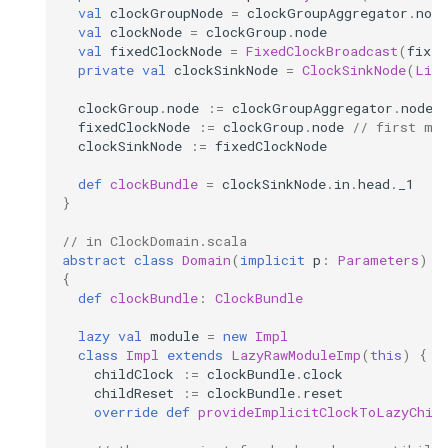
val
clockGroupNode
=
clockGroupAggregator
.
node
val
clockNode
=
clockGroup
.
node
val
fixedClockNode
=
FixedClockBroadcast
(
fixed
private
val
clockSinkNode
=
ClockSinkNode
(
List
clockGroup
.
node
:=
clockGroupAggregator
.
node
fixedClockNode
:=
clockGroup
.
node
// first me
clockSinkNode
:=
fixedClockNode
def
clockBundle
=
clockSinkNode
.
in
.
head
.
_1
}
// in ClockDomain.scala
abstract
class
Domain
(
implicit
p
:
Parameters
)
e
{
def
clockBundle
:
ClockBundle
lazy
val
module
=
new
Impl
class
Impl
extends
LazyRawModuleImp
(
this
)
{
childClock
:=
clockBundle
.
clock
childReset
:=
clockBundle
.
reset
override
def
provideImplicitClockToLazyChil