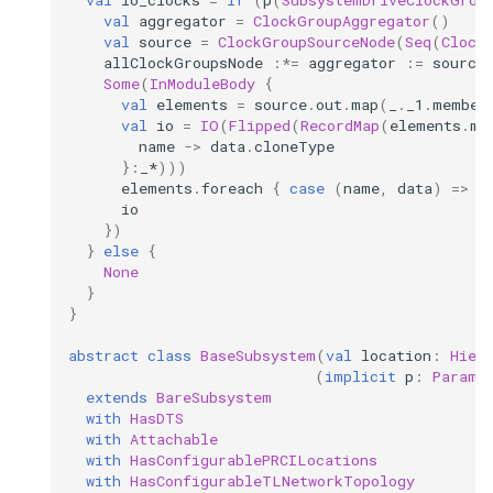
val
io_clocks
=
if
(
p
(
SubsystemDriveClockGrou
val
aggregator
=
ClockGroupAggregator
()
val
source
=
ClockGroupSourceNode
(
Seq
(
Clock
allClockGroupsNode
:*=
aggregator
:=
source
Some
(
InModuleBody
{
val
elements
=
source
.
out
.
map
(
_
.
_1
.
member
val
io
=
IO
(
Flipped
(
RecordMap
(
elements
.
ma
name
->
data
.
cloneType
}:
_*
)))
elements
.
foreach
{
case
(
name
,
data
)
=>
i
io
})
}
else
{
None
}
}
abstract
class
BaseSubsystem
(
val
location
:
Hier
(
implicit
p
:
Parame
extends
BareSubsystem
with
HasDTS
with
Attachable
with
HasConfigurablePRCILocations
with
HasConfigurableTLNetworkTopology