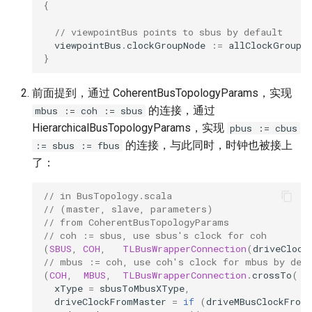
{
// viewpointBus points to sbus by default
viewpointBus
.
clockGroupNode
:=
allClockGroups
}
前面提到，通过 CoherentBusTopologyParams，实现
的连接，通过
mbus := coh := sbus
HierarchicalBusTopologyParams，实现
pbus := cbus
的连接，与此同时，时钟也被接上
:= sbus := fbus
了：
// in BusTopology.scala
// (master, slave, parameters)
// from CoherentBusTopologyParams
// coh := sbus, use sbus's clock for coh
(
SBUS
,
COH
,
TLBusWrapperConnection
(
driveClock
// mbus := coh, use coh's clock for mbus by def
(
COH
,
MBUS
,
TLBusWrapperConnection
.
crossTo
(
xType
=
sbusToMbusXType
,
driveClockFromMaster
=
if
(
driveMBusClockFrom