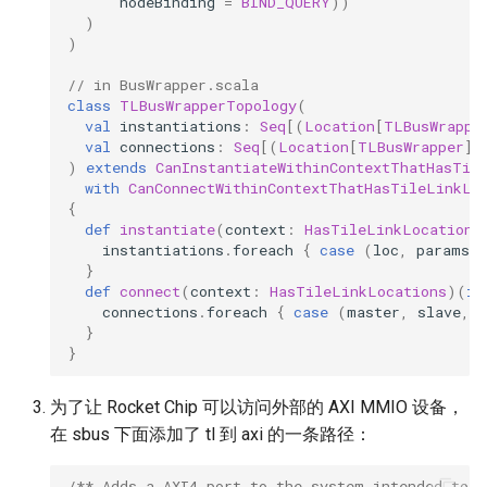
nodeBinding
=
BIND_QUERY
))
)
)
// in BusWrapper.scala
class
TLBusWrapperTopology
(
val
instantiations
:
Seq
[(
Location
[
TLBusWrappe
val
connections
:
Seq
[(
Location
[
TLBusWrapper
],
)
extends
CanInstantiateWithinContextThatHasTil
with
CanConnectWithinContextThatHasTileLinkLo
{
def
instantiate
(
context
:
HasTileLinkLocations
instantiations
.
foreach
{
case
(
loc
,
params
)
}
def
connect
(
context
:
HasTileLinkLocations
)(
im
connections
.
foreach
{
case
(
master
,
slave
,
}
}
为了让 Rocket Chip 可以访问外部的 AXI MMIO 设备，
在 sbus 下面添加了 tl 到 axi 的一条路径：
/** Adds a AXI4 port to the system intended to m