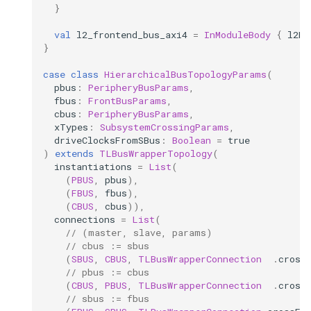
}
val
l2_frontend_bus_axi4
=
InModuleBody
{
l2Fr
}
case
class
HierarchicalBusTopologyParams
(
pbus
:
PeripheryBusParams
,
fbus
:
FrontBusParams
,
cbus
:
PeripheryBusParams
,
xTypes
:
SubsystemCrossingParams
,
driveClocksFromSBus
:
Boolean
=
true
)
extends
TLBusWrapperTopology
(
instantiations
=
List
(
(
PBUS
,
pbus
),
(
FBUS
,
fbus
),
(
CBUS
,
cbus
)),
connections
=
List
(
// (master, slave, params)
// cbus := sbus
(
SBUS
,
CBUS
,
TLBusWrapperConnection
.
cross
// pbus := cbus
(
CBUS
,
PBUS
,
TLBusWrapperConnection
.
cross
// sbus := fbus