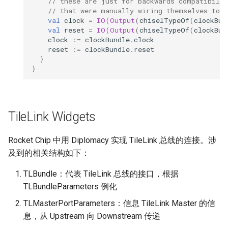
// these are just for backwards compatibilit
// that were manually wiring themselves to 
val
clock
=
IO
(
Output
(
chiselTypeOf
(
clockBun
val
reset
=
IO
(
Output
(
chiselTypeOf
(
clockBun
clock
:=
clockBundle
.
clock
reset
:=
clockBundle
.
reset
}
}
TileLink Widgets
Rocket Chip 中用 Diplomacy 实现 TileLink 总线的连接。涉
及到的相关结构如下：
TLBundle：代表 TileLink 总线的接口，根据
TLBundleParameters 例化
TLMasterPortParameters：信息 TileLink Master 的信
息，从 Upstream 向 Downstream 传递