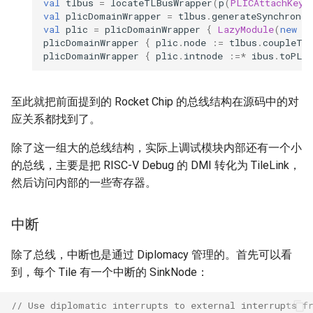
val
tlbus
=
locateTLBusWrapper
(
p
(
PLICAttachKey
)
val
plicDomainWrapper
=
tlbus
.
generateSynchronou
val
plic
=
plicDomainWrapper
{
LazyModule
(
new
T
plicDomainWrapper
{
plic
.
node
:=
tlbus
.
coupleTo
plicDomainWrapper
{
plic
.
intnode
:=*
ibus
.
toPLI
至此就把前面提到的 Rocket Chip 的总线结构在源码中的对
应关系都找到了。
除了这一组大的总线结构，实际上调试模块内部还有一个小
的总线，主要是把 RISC-V Debug 的 DMI 转化为 TileLink，
然后访问内部的一些寄存器。
中断
除了总线，中断也是通过 Diplomacy 管理的。首先可以看
到，每个 Tile 有一个中断的 SinkNode：
// Use diplomatic interrupts to external interrupts f