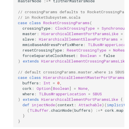
masterNode
:=*
tlOtherMastersNode
// crossingParams defaults to RocketCrossingPar
// in RocketSubsystem.scala
case
class
RocketCrossingParams
(
crossingType
:
ClockCrossingType
=
Synchronous
master
:
HierarchicalElementPortParamsLike
=
H
slave
:
HierarchicalElementSlavePortParams
=
H
mmioBaseAddressPrefixWhere
:
TLBusWrapperLocat
resetCrossingType
:
ResetCrossingType
=
NoRese
forceSeparateClockReset
:
Boolean
=
false
)
extends
HierarchicalElementCrossingParamsLike
// default crossingParams.master.where is SBUS(
case
class
HierarchicalElementMasterPortParams
(
buffers
:
Int
=
0
,
cork
:
Option
[
Boolean
]
=
None
,
where
:
TLBusWrapperLocation
=
SBUS
)
extends
HierarchicalElementPortParamsLike
{
def
injectNode
(
context
:
Attachable
)(
implicit
(
TLBuffer
.
chainNode
(
buffers
)
:=*
cork
.
map
{
}
}