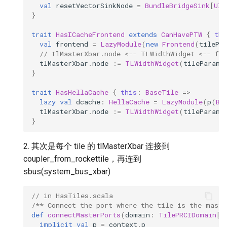
val
resetVectorSinkNode
=
BundleBridgeSink
[
UIn
}
trait
HasICacheFrontend
extends
CanHavePTW
{
thi
val
frontend
=
LazyModule
(
new
Frontend
(
tilePa
// tlMasterXbar.node <-- TLWidthWidget <-- fr
tlMasterXbar
.
node
:=
TLWidthWidget
(
tileParams
}
trait
HasHellaCache
{
this
:
BaseTile
=>
lazy
val
dcache
:
HellaCache
=
LazyModule
(
p
(
Bu
tlMasterXbar
.
node
:=
TLWidthWidget
(
tileParams
}
2. 其次是每个 tile 的 tlMasterXbar 连接到
coupler_from_rockettile，再连到
sbus(system_bus_xbar)
// in HasTiles.scala
/** Connect the port where the tile is the maste
def
connectMasterPorts
(
domain
:
TilePRCIDomain
[
T
implicit
val
p
=
context
.
p