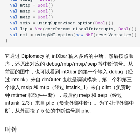
val
mtip
=
Bool
()
val
msip
=
Bool
()
val
meip
=
Bool
()
val
seip
=
usingSupervisor
.
option
(
Bool
())
val
lip
=
Vec
(
coreParams
.
nLocalInterrupts
,
Bool
())
val
nmi
=
usingNMI
.
option
(
new
NMI
(
resetVectorLen
))
}
它通过 Diplomacy 的 intXbar 输入多路的中断，然后按照顺
序，还原出对应的 debug/mtip/msip/seip 等中断信号。从
前面的图中，也可以看到 intXbar 的第一个输入 debug（经
过 intsink）来自 dmOuter 也就是调试模块，第二个和第三
个输入 msip 和 mtip（经过 intsink_1）来自 clint（负责时
钟 mtimer 和软件中断），最后的 meip 和 seip（经过
intsink_2/3）来自 plic（负责外部中断）。为了处理外部中
断，从外面接了 6 位的中断信号到 plic。
时钟