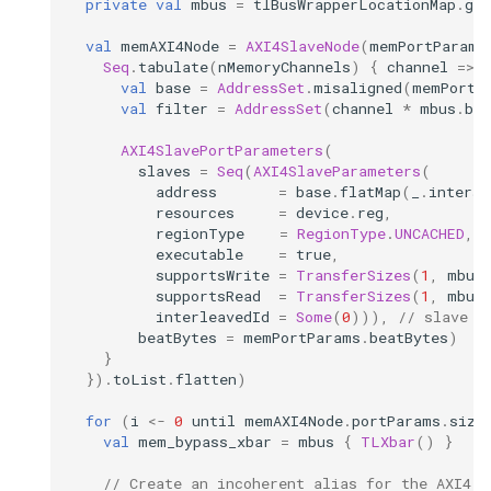
private
val
mbus
=
tlBusWrapperLocationMap
.
get
val
memAXI4Node
=
AXI4SlaveNode
(
memPortParams
Seq
.
tabulate
(
nMemoryChannels
)
{
channel
=>
val
base
=
AddressSet
.
misaligned
(
memPortP
val
filter
=
AddressSet
(
channel
*
mbus
.
blo
AXI4SlavePortParameters
(
slaves
=
Seq
(
AXI4SlaveParameters
(
address
=
base
.
flatMap
(
_
.
interse
resources
=
device
.
reg
,
regionType
=
RegionType
.
UNCACHED
,
/
executable
=
true
,
supportsWrite
=
TransferSizes
(
1
,
mbus
supportsRead
=
TransferSizes
(
1
,
mbus
interleavedId
=
Some
(
0
))),
// slave d
beatBytes
=
memPortParams
.
beatBytes
)
}
}).
toList
.
flatten
)
for
(
i
<-
0
until
memAXI4Node
.
portParams
.
size
val
mem_bypass_xbar
=
mbus
{
TLXbar
()
}
// Create an incoherent alias for the AXI4 m