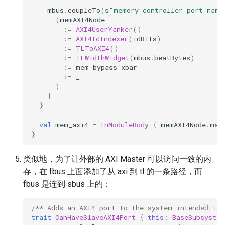
mbus
.
coupleTo
(
s"memory_controller_port_name
(
memAXI4Node
:=
AXI4UserYanker
()
:=
AXI4IdIndexer
(
idBits
)
:=
TLToAXI4
()
:=
TLWidthWidget
(
mbus
.
beatBytes
)
:=
mem_bypass_xbar
:=
_
)
}
}
val
mem_axi4
=
InModuleBody
{
memAXI4Node
.
mak
}
类似地，为了让外部的 AXI Master 可以访问一致的内
存，在 fbus 上面添加了从 axi 到 tl 的一条路径，而
fbus 是连到 sbus 上的：
/** Adds an AXI4 port to the system intended to 
trait
CanHaveSlaveAXI4Port
{
this
:
BaseSubsystem