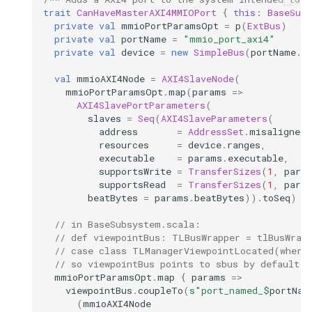
trait
CanHaveMasterAXI4MMIOPort
{
this
:
BaseSub
private
val
mmioPortParamsOpt
=
p
(
ExtBus
)
private
val
portName
=
"mmio_port_axi4"
private
val
device
=
new
SimpleBus
(
portName
.
k
val
mmioAXI4Node
=
AXI4SlaveNode
(
mmioPortParamsOpt
.
map
(
params
=>
AXI4SlavePortParameters
(
slaves
=
Seq
(
AXI4SlaveParameters
(
address
=
AddressSet
.
misaligned
(
resources
=
device
.
ranges
,
executable
=
params
.
executable
,
supportsWrite
=
TransferSizes
(
1
,
para
supportsRead
=
TransferSizes
(
1
,
para
beatBytes
=
params
.
beatBytes
)).
toSeq
)
// in BaseSubsystem.scala:
// def viewpointBus: TLBusWrapper = tlBusWrap
// case class TLManagerViewpointLocated(where
// so viewpointBus points to sbus by default
mmioPortParamsOpt
.
map
{
params
=>
viewpointBus
.
coupleTo
(
s"port_named_
$
portNam
(
mmioAXI4Node