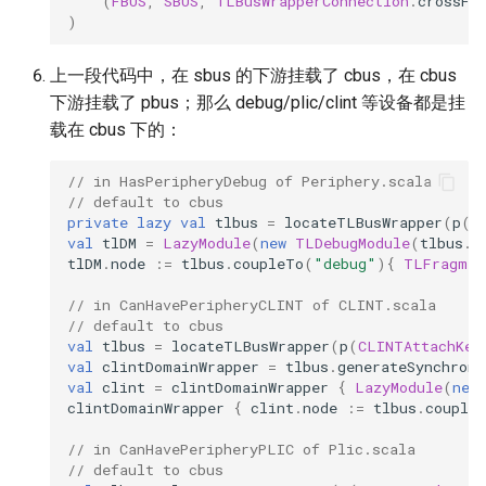
(
FBUS
,
SBUS
,
TLBusWrapperConnection
.
crossFr
)
上一段代码中，在 sbus 的下游挂载了 cbus，在 cbus
下游挂载了 pbus；那么 debug/plic/clint 等设备都是挂
载在 cbus 下的：
// in HasPeripheryDebug of Periphery.scala
// default to cbus
private
lazy
val
tlbus
=
locateTLBusWrapper
(
p
(
E
val
tlDM
=
LazyModule
(
new
TLDebugModule
(
tlbus
.
b
tlDM
.
node
:=
tlbus
.
coupleTo
(
"debug"
){
TLFragmen
// in CanHavePeripheryCLINT of CLINT.scala
// default to cbus
val
tlbus
=
locateTLBusWrapper
(
p
(
CLINTAttachKey
val
clintDomainWrapper
=
tlbus
.
generateSynchrono
val
clint
=
clintDomainWrapper
{
LazyModule
(
new
clintDomainWrapper
{
clint
.
node
:=
tlbus
.
couple
// in CanHavePeripheryPLIC of Plic.scala
// default to cbus