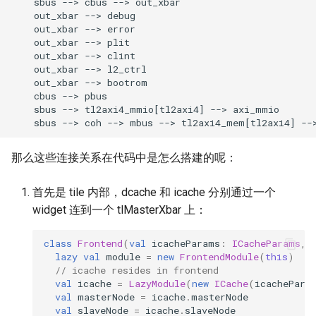
    sbus --> cbus --> out_xbar

    out_xbar --> debug

    out_xbar --> error

    out_xbar --> plit

    out_xbar --> clint

    out_xbar --> l2_ctrl

    out_xbar --> bootrom

    cbus --> pbus

    sbus --> tl2axi4_mmio[tl2axi4] --> axi_mmio

    sbus --> coh --> mbus --> tl2axi4_mem[tl2axi4] --
那么这些连接关系在代码中是怎么搭建的呢：
首先是 tile 内部，dcache 和 icache 分别通过一个
widget 连到一个 tlMasterXbar 上：
class
Frontend
(
val
icacheParams
:
ICacheParams
,
lazy
val
module
=
new
FrontendModule
(
this
)
// icache resides in frontend
val
icache
=
LazyModule
(
new
ICache
(
icachePara
val
masterNode
=
icache
.
masterNode
val
slaveNode
=
icache
.
slaveNode