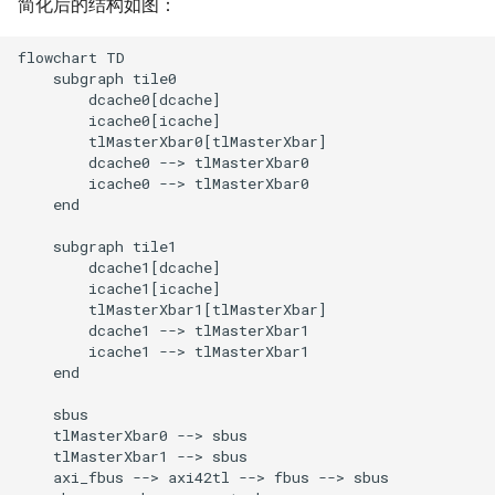
简化后的结构如图：
flowchart TD

    subgraph tile0

        dcache0[dcache]

        icache0[icache]

        tlMasterXbar0[tlMasterXbar]

        dcache0 --> tlMasterXbar0

        icache0 --> tlMasterXbar0

    end

    subgraph tile1

        dcache1[dcache]

        icache1[icache]

        tlMasterXbar1[tlMasterXbar]

        dcache1 --> tlMasterXbar1

        icache1 --> tlMasterXbar1

    end

    sbus

    tlMasterXbar0 --> sbus

    tlMasterXbar1 --> sbus

    axi_fbus --> axi42tl --> fbus --> sbus
