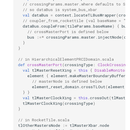
// crossingParams.master.where defaults to SBU
// so dataBus is system_bus_xbar
val
dataBus
=
context
.
locateTLBusWrapper
(
cros
// coupler_from_rockettile (val baseName = "r
dataBus
.
coupleFrom
(
tileParams
.
baseName
)
{
bus
// crossMasterPort is defined below
bus
:=*
crossingParams
.
master
.
injectNode
(
co
}
}
// in HierarchicalElementPRCIDomain.scala
def
crossMasterPort
(
crossingType
:
ClockCrossing
val
tlMasterResetXing
=
this
{
DisableMonitors
element
{
element
.
makeMasterBoundaryBuffers
// masterNode is defined below
element_reset_domain
.
crossTLOut
(
element
.
m
}
}
val
tlMasterClockXing
=
this
.
crossOut
(
tlMaster
tlMasterClockXing
(
crossingType
)
}
// in RocketTile.scala
tlOtherMastersNode
:=
tlMasterXbar
.
node