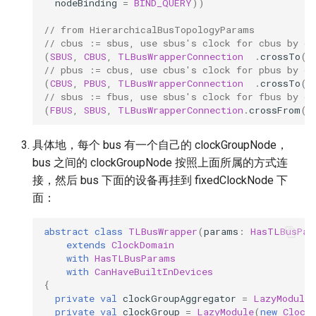
nodeBinding
=
BIND_QUERY
))
// from HierarchicalBusTopologyParams
// cbus := sbus, use sbus's clock for cbus by de
(
SBUS
,
CBUS
,
TLBusWrapperConnection
.
crossTo
(
x
// pbus := cbus, use cbus's clock for pbus by de
(
CBUS
,
PBUS
,
TLBusWrapperConnection
.
crossTo
(
x
// sbus := fbus, use sbus's clock for fbus by de
(
FBUS
,
SBUS
,
TLBusWrapperConnection
.
crossFrom
(
x
具体地，每个 bus 有一个自己的 clockGroupNode，
bus 之间的 clockGroupNode 按照上面所属的方式连
接，然后 bus 下面的设备再挂到 fixedClockNode 下
面：
abstract
class
TLBusWrapper
(
params
:
HasTLBusPar
extends
ClockDomain
with
HasTLBusParams
with
CanHaveBuiltInDevices
{
private
val
clockGroupAggregator
=
LazyModule
private
val
clockGroup
=
LazyModule
(
new
Clock