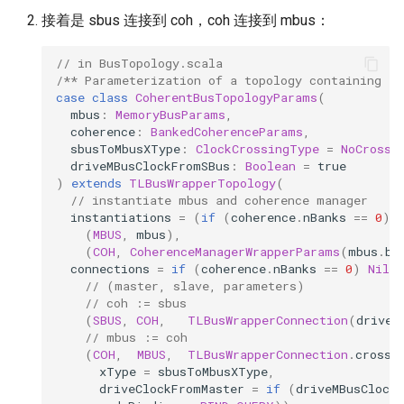
接着是 sbus 连接到 coh，coh 连接到 mbus：
// in BusTopology.scala
/** Parameterization of a topology containing a 
case
class
CoherentBusTopologyParams
(
mbus
:
MemoryBusParams
,
coherence
:
BankedCoherenceParams
,
sbusToMbusXType
:
ClockCrossingType
=
NoCrossi
driveMBusClockFromSBus
:
Boolean
=
true
)
extends
TLBusWrapperTopology
(
// instantiate mbus and coherence manager
instantiations
=
(
if
(
coherence
.
nBanks
==
0
)
(
MBUS
,
mbus
),
(
COH
,
CoherenceManagerWrapperParams
(
mbus
.
bl
connections
=
if
(
coherence
.
nBanks
==
0
)
Nil
e
// (master, slave, parameters)
// coh := sbus
(
SBUS
,
COH
,
TLBusWrapperConnection
(
driveC
// mbus := coh
(
COH
,
MBUS
,
TLBusWrapperConnection
.
crossT
xType
=
sbusToMbusXType
,
driveClockFromMaster
=
if
(
driveMBusClock