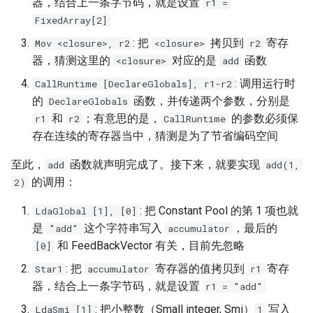
器，结合上一条字节码，就是设置
r1 =
FixedArray[2]
: 把
拷贝到
寄存
Mov <closure>, r2
<closure>
r2
器，猜测这里的
对应的是
函数
<closure>
add
: 调用运行时
CallRuntime [DeclareGlobals], r1-r2
的
函数，并传递两个参数，分别是
DeclareGlobals
和
；有意思的是，
的参数必须保
r1
r2
CallRuntime
存在连续的寄存器当中，猜测是为了节省编码空间
至此，
函数就声明完成了。接下来，就要实现
add
add(1,
的调用：
2)
: 把 Constant Pool 的第 1 项也就
LdaGlobal [1], [0]
是
这个字符串写入
，最后的
"add"
accumulator
和 FeedBackVector 有关，目前先忽略
[0]
: 把
寄存器的值拷贝到
寄存
Star1
accumulator
r1
器，结合上一条字节码，就是设置
r1 = "add"
: 把小整数（Small integer, Smi）
写入
LdaSmi [1]
1