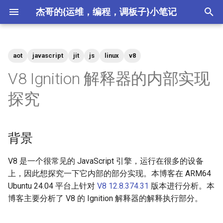
杰哥的{运维，编程，调板子}小笔记
键
入
aot
javascript
jit
js
linux
v8
2026
crypto
以
V8 Ignition 解释器的内部实现
开
2025
csdn
探究
始
2024
ctf
搜
背景
2023
devops
索
V8 是一个很常见的 JavaScript 引擎，运行在很多的设备
2022
hardware
上，因此想探究一下它内部的部分实现。本博客在 ARM64
Ubuntu 24.04 平台上针对
V8 12.8.374.31
版本进行分析。本
2021
meta
博客主要分析了 V8 的 Ignition 解释器的解释执行部分。
2020
misc