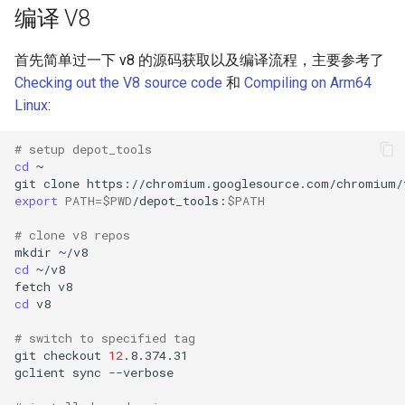
编译 V8
2019
networking
首先简单过一下 v8 的源码获取以及编译流程，主要参考了
2018
os
Checking out the V8 source code
和
Compiling on Arm64
Linux
:
2017
others
# setup depot_tools
2016
programming
cd
git
clone
export
PATH
=
$PWD
/depot_tools:
$PATH
2014
software
# clone v8 repos
system
mkdir
cd
fetch
cd
# switch to specified tag
git
checkout
12
gclient
sync