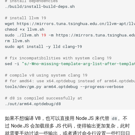
# install dependencies
# install llvm 19
wget
chmod
+x
sudo
./llvm.sh
19
-m
rm
sudo
apt
install
-y
lld
# fix incompatibilities with system clang 19
sed
-i
"s/-Wno-missing-template-arg-list-after-templa
# compile v8 using system clang 19
# for amd64: use x64.optdebug instead of arm64.optdeb
tools/dev/gm.py
arm64.optdebug
--progress
=
# d8 is compiled successfully at
如果不想编译 V8，也可以直接用 Node.JS 来代替
。不
d8
过 Node.JS 会加载很多 JS 代码，使得输出更加复杂，此时
就需要手动过滤一些输出，或者通过命令行设置一些打印日