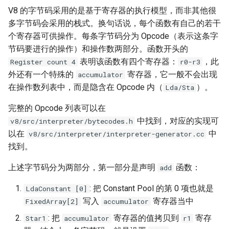
V8 的字节码采用的是基于寄存器的执行模型，而非其他很
多字节码会采用的栈式。换句话说，每个函数有自己的若干
个寄存器可供操作。每条字节码分为 Opcode（表示这条字
节码要进行的操作）和操作数两部分。函数开头的
表明该函数有四个寄存器：
，此
Register count 4
r0-r3
外还有一个特殊的
寄存器，它一般不会出现
accumulator
在操作数列表中，而是隐含在 Opcode 内（
）。
Lda/Sta
完整的 Opcode 列表可以在
中找到，对应的实现可
v8/src/interpreter/bytecodes.h
以在
中
v8/src/interpreter/interpreter-generator.cc
找到。
上述字节码分为两部分，第一部分是声明
函数：
add
: 把 Constant Pool 的第 0 项也就是
LdaConstant [0]
写入
寄存器当中
FixedArray[2]
accumulator
: 把
寄存器的值拷贝到
寄存
Star1
accumulator
r1