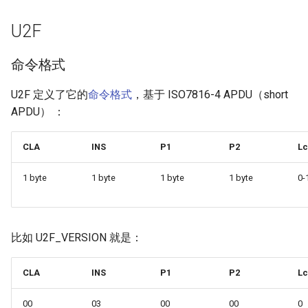
2019
networking
U2F
2018
os
命令格式
2017
others
U2F 定义了它的
命令格式
，基于 ISO7816-4 APDU（short
APDU） ：
2016
programming
CLA
INS
P1
P2
Lc
2014
software
1 byte
1 byte
1 byte
1 byte
0-
system
比如 U2F_VERSION 就是：
CLA
INS
P1
P2
Lc
00
03
00
00
0