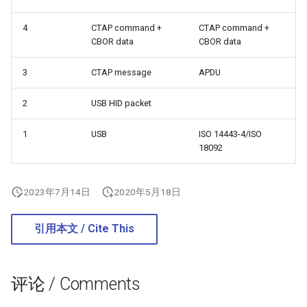
4
CTAP command +
CTAP command +
CBOR data
CBOR data
3
CTAP message
APDU
2
USB HID packet
1
USB
ISO 14443-4/ISO
18092
2023年7月14日
2020年5月18日
引用本文 / Cite This
评论 / Comments