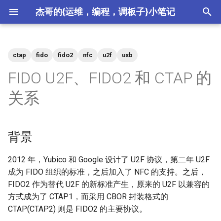
杰哥的{运维，编程，调板子}小笔记
键
入
ctap
fido
fido2
nfc
u2f
usb
2026
crypto
以
FIDO U2F、FIDO2 和 CTAP 的
开
2025
csdn
关系
始
2024
ctf
搜
背景
2023
devops
索
2012 年，Yubico 和 Google 设计了 U2F 协议，第二年 U2F
2022
hardware
成为 FIDO 组织的标准，之后加入了 NFC 的支持。之后，
FIDO2 作为替代 U2F 的新标准产生，原来的 U2F 以兼容的
2021
meta
方式成为了 CTAP1，而采用 CBOR 封装格式的
CTAP(CTAP2) 则是 FIDO2 的主要协议。
2020
misc