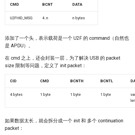
CMD
BCNT
DATA
U2FHID_MSG
4..n
n bytes
添加了一个头，表示载荷是一个 U2F 的 command（自然也
是 APDU）。
在 cmd 之上，还会封装一层，为了解决 USB 的 packet
size 限制等问题，定义了 init packet：
CID
CMD
BCNTH
BCNTL
D
4 bytes
1 byte
1 byte
1 byte
va
le
如果数据太长，就会拆分成一个 init 和 多个 continuation
packet：