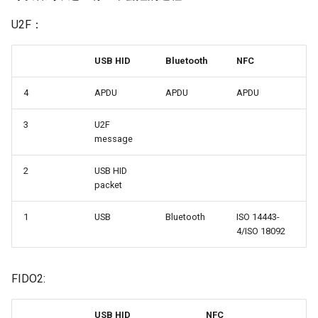
U2F：
USB HID
Bluetooth
NFC
4
APDU
APDU
APDU
3
U2F
message
2
USB HID
packet
1
USB
Bluetooth
ISO 14443-
4/ISO 18092
FIDO2:
USB HID
NFC