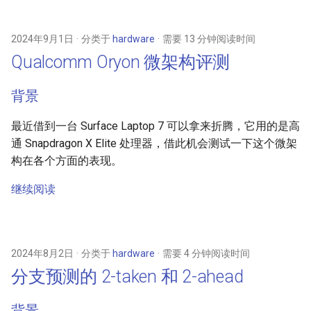
开发一个链接器（2）
2019
networking
2024年9月1日
分类于
hardware
需要 13 分钟阅读时间
开发一个链接器（1）
2018
os
Qualcomm Oryon 微架构评测
Chromium 构建与移植
2017
others
背景
VIPT 与缓存大小和页表大小
2016
programming
最近借到一台 Surface Laptop 7 可以拿来折腾，它用的是高
的关系
通 Snapdragon X Elite 处理器，借此机会测试一下这个微架
2014
software
构在各个方面的表现。
反向代理的 Partial Transfer
继续阅读
问题
system
包管理器打包命令速查
2024年8月2日
分类于
hardware
需要 4 分钟阅读时间
mkdocs-material 的 Instant
分支预测的 2-taken 和 2-ahead
Navigation 功能坑点
在 Apple Silicon macOS 上跑
背景