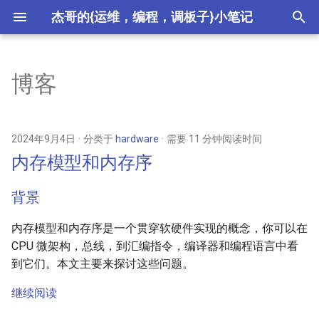
杰哥的{运维，编程，调板子}小笔记
键
入
博客
内存模型和内存序
2026
crypto
以
开
Qualcomm Oryon 微架构评测
2025
csdn
2024年9月4日
分类于
hardware
需要 11 分钟阅读时间
始
内存模型和内存序
分支预测的 2-taken 和 2-
2024
ctf
搜
ahead
背景
2023
devops
索
在 Surface Laptop 7 上运行
内存模型和内存序是一个贯穿软硬件实现的概念，你可以在
Debian Linux
2022
hardware
CPU 微架构，总线，到汇编指令，编译器和编程语言中看
到它们。本文主要来探讨这些问题。
开发一个链接器（4）
2021
meta
继续阅读
开发一个链接器（3）
2020
misc