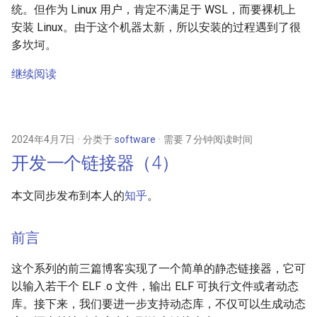
LoongArch 处理器
统。但作为 Linux 用户，肯定不满足于 WSL，而要裸机上
安装 Linux。由于这个机器太新，所以安装的过程遇到了很
普通高校招生录取流程
多坎坷。
继续阅读
SPEC CPU 2006 性能测试
LK-99 相关链接
2024年4月7日
分类于
software
需要 7 分钟阅读时间
开发一个链接器（4）
本文同步发布到本人的
知乎
。
前言
这个系列的前三篇博客实现了一个简单的静态链接器，它可
以输入若干个 ELF .o 文件，输出 ELF 可执行文件或者动态
库。接下来，我们要进一步支持动态库，不仅可以生成动态