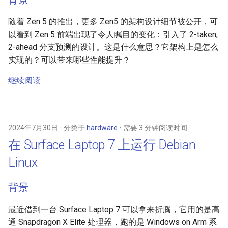
Linux 虚拟机 + Rosetta
随着 Zen 5 的推出，更多 Zen5 的架构设计细节被公开，可
以看到 Zen 5 前端出现了令人瞩目的变化：引入了 2-taken,
Apple 处理器
2-ahead 分支预测的设计。这是什么意思？它架构上是怎么
实现的？可以带来哪些性能提升？
Clang 如何支持 CUDA 程序
继续阅读
WSL2 内部实现探究
Linux 内核格式与启动协议
2024年7月30日
分类于
hardware
需要 3 分钟阅读时间
Podman 和 Docker Rootless
在 Surface Laptop 7 上运行 Debian
实践
Linux
在 QEMU 中运行 OpenBMC
背景
组装一台采用龙芯 3A6000
CPU 的主机
最近借到一台 Surface Laptop 7 可以拿来折腾，它用的是高
通 Snapdragon X Elite 处理器，跑的是 Windows on Arm 系