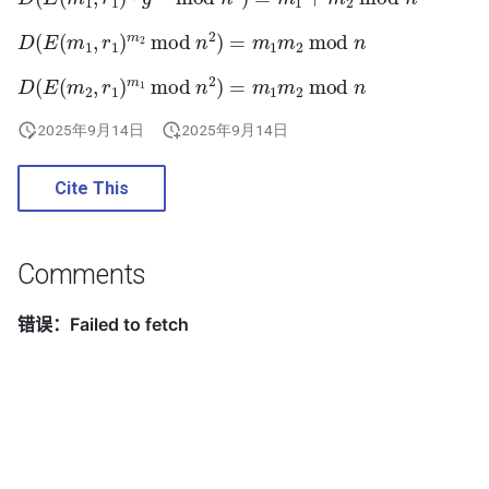
Oxide Semiconductor)
BIND9 Cookbook
g
D
(
E
(
m
1
,
r
1
)
m
2
mod
n
2
)
=
m
1
m
2
mod
n
凉拌蒸茄子
尖塔
s
条件分支预测器
Control Flow Integrity 控制流
D
(
E
(
m
2
,
r
1
)
m
1
mod
n
2
)
=
m
1
m
2
mod
n
完整性
萝卜牛腩煲
e
CPU 微架构分析
2025年9月14日
2025年9月14日
a
计算机图形学
皮蛋豆腐
CPU 漏洞和缓解措施
r
Cite This
AI Coding Plan
茄子炒肉
c
CXL (Compute Express Link)
cpio 文件格式
酸辣炒豆芽
h
Comments
数据预取器
CTF 常用信息
酸辣土豆丝
显示接口
CUDA 相关
蒜蓉炒空心菜
检错纠错码
Dijkstra 算法
蒜蓉粉丝蒸大虾
GPGPU (General Purpose
Graphics Processing Unit)
DNS over HTTPS (DoH) 协议
香椿煎蛋
分析