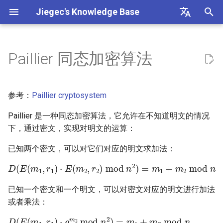
Jiegec's Knowledge Base
I
English
n
中文
Paillier 同态加密算法
菠菜炒鸡蛋
华为昇腾 NPU
抽象代数
以太网
2FA/MFA 多因素认证
飞机
i
t
炒合菜
Asynchronous SRAM
傅立叶变换
InfiniBand
ABI (Application Binary
希腊
参考：
Paillier cryptosystem
Interface) 分析
i
Paillier 是一种同态加密算法，它允许在不知道明文的情况
炒芹菜
总线协议
概率论
STP 协议
香港
a
Agentic Chat
下，通过密文，实现对明文的运算：
葱爆肉
缓存一致性协议
Score
VLAN
意大利
l
已知两个密文，可以对它们对应的明文求加法：
ASan 不同选项下的行为
i
D
(
E
(
m
1
,
r
1
)
⋅
E
(
m
2
,
r
2
)
mod
n
2
)
=
m
1
+
m
2
mod
干炒牛河
缓存替换策略
WLAN
行程
z
原子指令
红烧冬瓜
Chiplet 接口
马尔代夫
已知一个密文和一个明文，可以对密文对应的明文进行加法
i
AWS Pricing
或者乘法：
n
煎蛋
CMOS (Complementary Metal
交通法规
D
(
E
(
m
1
,
r
1
)
⋅
g
m
2
mod
n
2
)
=
m
1
+
m
2
mod
n