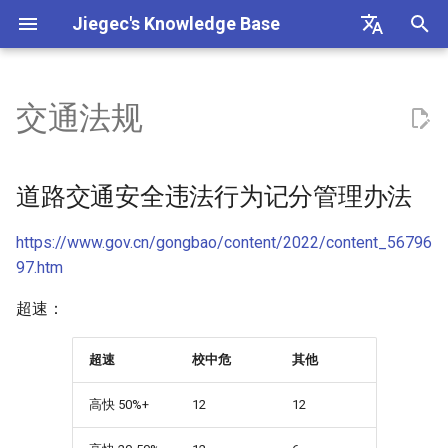
Jiegec's Knowledge Base
I
English
n
中文
交通法规
菠菜炒鸡蛋
近似公约数问题
华为昇腾 NPU
抽象代数
以太网
2FA/MFA 多因素认证
道路交通安全违法行为记分管
i
（Approximate Common
理办法
t
Divisor Problem）
炒合菜
Asynchronous SRAM
傅立叶变换
InfiniBand
ABI (Application Binary
道路交通安全违法行为记分管理办法
Interface) 分析
中华人民共和国道路交通安全
i
Baby-step Giant-step 算法
法
炒芹菜
总线协议
概率论
STP 协议
https://www.gov.cn/gongbao/content/2022/content_56796
a
Agentic Chat
97.htm
椭圆曲线
中华人民共和国道路交通安全
葱爆肉
缓存一致性协议
Score
VLAN
l
法实施条例
ASan 不同选项下的行为
超速：
i
ECDSA
干炒牛河
缓存替换策略
WLAN
机动车驾驶证申领和使用规定
z
原子指令
超速
校中危
其他
LLL 格基规约算法
红烧冬瓜
Chiplet 接口
i
AWS Pricing
高快 50%+
12
12
n
模逆隐藏数问题（Modular
煎蛋
CMOS (Complementary Metal