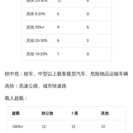
高快 20-50%
12
6
Inverse Hidden Number
Oxide Semiconductor)
BIND9 Cookbook
g
Problem）
凉拌蒸茄子
高快 0-20%
6
0
s
条件分支预测器
Control Flow Integrity 控制流
Montgomery 模乘
完整性
萝卜牛腩煲
e
其他 50%+
9
6
CPU 微架构分析
a
Paillier 同态加密算法
计算机图形学
皮蛋豆腐
其他 20-50%
6
3
CPU 漏洞和缓解措施
r
Pohlig-Hellman 算法
AI Coding Plan
茄子炒肉
其他 10-20%
1
0
c
CXL (Compute Express Link)
RSA 非对称加密
cpio 文件格式
酸辣炒豆芽
h
校中危：校车、中型以上载客载货汽车、危险物品运输车辆
数据预取器
zk-SNARK
CTF 常用信息
酸辣土豆丝
高快：高速公路、城市快速路
显示接口
CUDA 相关
蒜蓉炒空心菜
载人超载：
检错纠错码
Dijkstra 算法
蒜蓉粉丝蒸大虾
超载
校公旅
7 座
其他
GPGPU (General Purpose
Graphics Processing Unit)
DNS over HTTPS (DoH) 协议
香椿煎蛋
100%+
12
12
12
分析