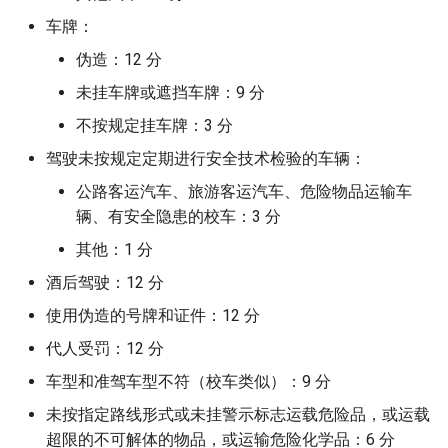
macOS Goodies
车牌：
USB Host Controller Interface
OpenHarmonyOS
伪造：12 分
未挂车牌或遮挡车牌：9 分
PostgreSQL
不按规定挂车牌：3 分
RCU (Read-Copy-Update) 总
驾驶未按规定定期进行安全技术检验的车辆：
结
公路客运汽车、旅游客运汽车、危险物品运输车
辆、有安全隐患的校车：3 分
Amazon Redshift 分析
其他：1 分
使用 CUDA 实现 SGEMM
酒后驾驶：12 分
使用伪造的号牌和证件：12 分
Apache Spark
代人受罚：12 分
SUNRPC 使用样例
车型和准驾车型不符（校车类似）：9 分
未按指定路线形式或未挂警示标志运载危险品，或运载
SVG 速查
超限的不可解体的物品，或运输危险化学品：6 分