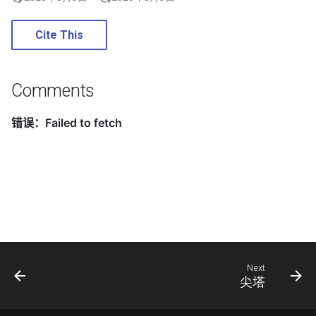
Cite This
Comments
Next
尖塔