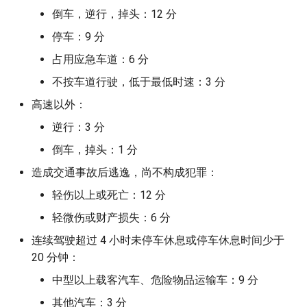
Linux 内存管理（Memory
振荡器
倒车，逆行，掉头：12 分
Management）
停车：9 分
PCIe (Peripheral Component
占用应急车道：6 分
Linux Quota
Interconnect Express) 分析
不按车道行驶，低于最低时速：3 分
Linux 资源控制（Resource
远程 KVM
高速以外：
Control）
逆行：3 分
RISC-V Vector (RVV) 指令扩
Linux Scheduler 分析
展
倒车，掉头：1 分
造成交通事故后逃逸，尚不构成犯罪：
Linux Soft RAID
SDRAM (Synchronous
Dynamic Random Access
轻伤以上或死亡：12 分
Memory)
Linux 重大漏洞
轻微伤或财产损失：6 分
连续驾驶超过 4 小时未停车休息或停车休息时间少于
信号处理
LLM 本地部署
20 分钟：
SPI (Serial Peripheral
Lock Free 数据结构
中型以上载客汽车、危险物品运输车：9 分
Interface) 协议
其他汽车：3 分