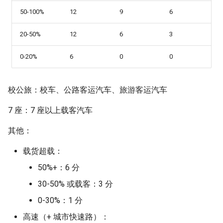
高速串行通信
香菇炒青菜
50-100%
12
9
6
Garbage Collection 垃圾回收
20-50%
12
6
3
华为芯片
西红柿炒鸡蛋
GCC 内部实现
0-20%
6
0
0
I2C (Inter-Integrated Circuit)
glibc 内存分配器
Logic level standards
校公旅：校车、公路客运汽车、旅游客运汽车
glibc FILE 结构体
主板
7 座：7 座以上载客汽车
thuthesis 学位论文排版
其他：
NAND Flash
Linux 内存分配器
载货超载：
NVIDIA DOCA-OFED 安装
50%+：6 分
Linux 图形软件栈
片上网络
30-50% 或载客：3 分
Linux Kernel Memory Barriers
0-30%：1 分
总结
乱序执行 CPU
高速（+ 城市快速路）：