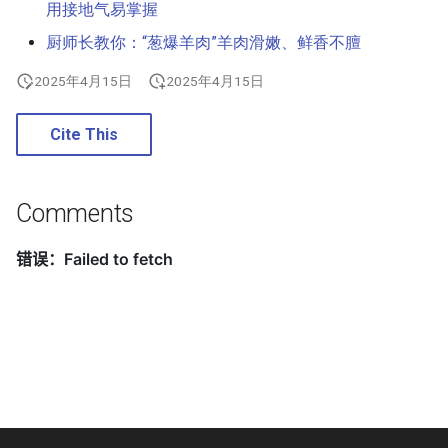
用接地气易掌握
高速串行通信
厨师长教你：“葱爆羊肉”羊肉滑嫩、鲜香不膻
Garbage Collection 垃圾回收
华为芯片
2025年4月15日
2025年4月15日
GCC 内部实现
I2C (Inter-Integrated Circuit)
Cite This
glibc 内存分配器
Logic level standards
glibc FILE 结构体
Comments
主板
thuthesis 学位论文排版
NAND Flash
Linux 内存分配器
NVIDIA DOCA-OFED 安装
Linux 图形软件栈
片上网络
Linux Kernel Memory Barriers
总结
乱序执行 CPU