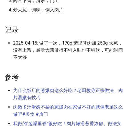
肉片下锅，滑炒，倒出
Inverse Hidden Number
Oxide Semiconductor)
BIND9 Cookbook
g
Problem）
尖塔
炒大葱，调味，倒入肉片
s
条件分支预测器
Control Flow Integrity 控制流
Montgomery 模乘
完整性
e
记录
CPU 微架构分析
a
Paillier 同态加密算法
计算机图形学
2025-04-15: 做了一次，170g 猪里脊肉加 250g 大葱，
CPU 漏洞和缓解措施
r
Pohlig-Hellman 算法
没有上浆，感觉大葱做得不够入味也不够软，可能时间
AI Coding Plan
c
不太够
CXL (Compute Express Link)
RSA 非对称加密
cpio 文件格式
h
数据预取器
参考
zk-SNARK
CTF 常用信息
显示接口
为什么饭店的葱爆肉这么好吃？老厨教你正宗做法，肉
CUDA 相关
片滑嫩有技巧
检错纠错码
Dijkstra 算法
肉嫩多汁滑嫩不柴的葱爆肉在家做不好的就像老弟这么
GPGPU (General Purpose
做吧#美食 #热门
Graphics Processing Unit)
DNS over HTTPS (DoH) 协议
我做的“葱爆里脊”很好吃！肉片嫩滑葱香浓郁、做法实
分析