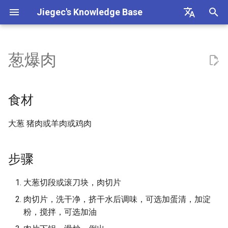
Jiegec's Knowledge Base
I
English
n
中文
葱爆肉
食材
近似公约数问题
华为昇腾 NPU
抽象代数
以太网
2FA/MFA 多因素认证
飞机
i
（Approximate Common
t
Divisor Problem）
步骤
Asynchronous SRAM
傅立叶变换
InfiniBand
ABI (Application Binary
希腊
食材
Interface) 分析
i
Baby-step Giant-step 算法
记录
总线协议
概率论
STP 协议
香港
大葱 猪肉或羊肉或鸡肉
a
Agentic Chat
椭圆曲线
参考
缓存一致性协议
Score
VLAN
意大利
l
ASan 不同选项下的行为
步骤
i
ECDSA
缓存替换策略
WLAN
行程
z
原子指令
大葱切段或滚刀块，肉切片
LLL 格基规约算法
Chiplet 接口
马尔代夫
i
肉切片，洗干净，挤干水后调味，可选加蛋清，加淀
AWS Pricing
粉，搅拌，可选加油
n
模逆隐藏数问题（Modular
CMOS (Complementary Metal
交通法规