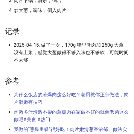
肉片下锅，滑炒，倒出
Inverse Hidden Number
Oxide Semiconductor)
BIND9 Cookbook
Problem）
尖塔
炒大葱，调味，倒入肉片
条件分支预测器
Control Flow Integrity 控制流
Montgomery 模乘
完整性
记录
CPU 微架构分析
Paillier 同态加密算法
计算机图形学
2025-04-15: 做了一次，170g 猪里脊肉加 250g 大葱，
CPU 漏洞和缓解措施
Pohlig-Hellman 算法
没有上浆，感觉大葱做得不够入味也不够软，可能时间
AI Coding Plan
不太够
CXL (Compute Express Link)
RSA 非对称加密
cpio 文件格式
数据预取器
参考
zk-SNARK
CTF 常用信息
显示接口
为什么饭店的葱爆肉这么好吃？老厨教你正宗做法，肉
CUDA 相关
片滑嫩有技巧
检错纠错码
Dijkstra 算法
肉嫩多汁滑嫩不柴的葱爆肉在家做不好的就像老弟这么
GPGPU (General Purpose
做吧#美食 #热门
Graphics Processing Unit)
DNS over HTTPS (DoH) 协议
我做的“葱爆里脊”很好吃！肉片嫩滑葱香浓郁、做法实
分析