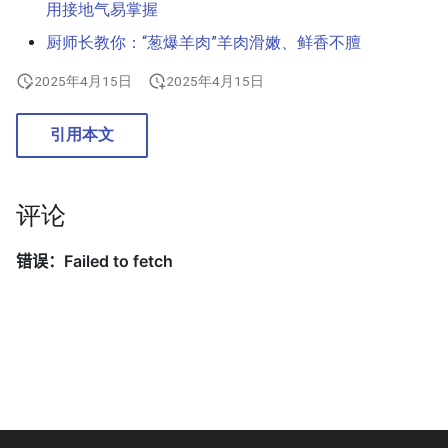
用接地气易掌握
高速串行通信
厨师长教你：“葱爆羊肉”羊肉滑嫩、鲜香不膻
Garbage Collection 垃圾回收
华为芯片
2025年4月15日
2025年4月15日
GCC 内部实现
I2C (Inter-Integrated Circuit)
引用本文
glibc 内存分配器
逻辑电平标准
glibc FILE 结构体
评论
主板
thuthesis 学位论文排版
NAND Flash
Linux 内存分配器
NVIDIA DOCA-OFED 安装
Linux 图形软件栈
片上网络
Linux Kernel Memory Barriers
总结
乱序执行 CPU