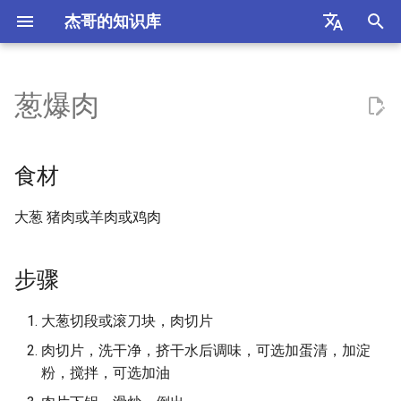
杰哥的知识库
正
English
在
中文
葱爆肉
食材
近似公约数问题
华为昇腾 NPU
抽象代数
以太网
2FA/MFA 多因素认证
飞机
初
（Approximate Common
始
Divisor Problem）
步骤
异步 SRAM
傅立叶变换
InfiniBand
ABI (Application Binary
希腊
食材
Interface) 分析
化
Baby-step Giant-step 算法
记录
总线协议
概率论
STP 协议
香港
大葱 猪肉或羊肉或鸡肉
搜
Agentic Chat
椭圆曲线
参考
缓存一致性协议
Score
VLAN
意大利
索
ASan 不同选项下的行为
步骤
引
ECDSA
缓存替换策略
WLAN
行程
擎
原子指令
大葱切段或滚刀块，肉切片
LLL 格基规约算法
Chiplet 接口
马尔代夫
肉切片，洗干净，挤干水后调味，可选加蛋清，加淀
AWS Pricing
粉，搅拌，可选加油
模逆隐藏数问题（Modular
CMOS (Complementary Metal
交通法规