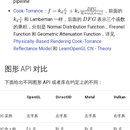
pipeline
f
(
n
=
⋅
k
ω
d
o
c
)
π
+
k
s
D
F
G
4
(
n
⋅
ω
i
)
Cook-Torrance
：
，前面的
D
F
G
k
d
c
π
和 Lambertian 一样，后面的
表示三个函数
的乘积，分别是 Normal Distribution Function，Fresnel
Function 和 Geometric Attenuation Function，详见
Physically-Based Rendering Cook-Torrance
Reflectance Model
和
LearnOpenGL CN - Theory
图形 API 对比
下面给出不同图形 API 或者库在约定上的不同：
OpenGL
Direct3D
Metal
Vulkan
DC 采用
左手系
左手系
左手系
右手系
DC 中 z 的
[-1, 1]
[0, 1]
[0, 1]
[0, 1]