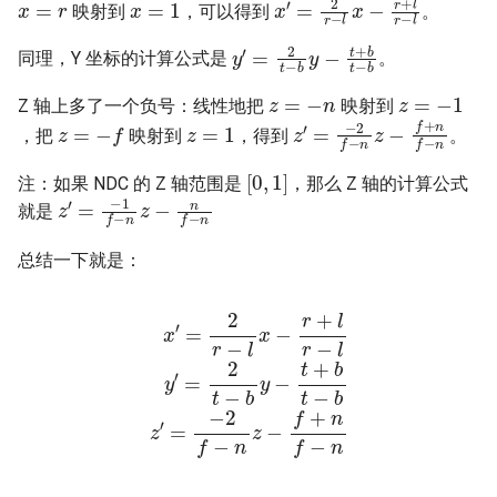
x
′
=
2
r
−
l
x
−
r
+
l
r
−
l
映射到
，可以得到
。
y
′
=
2
t
−
b
y
−
t
+
b
t
−
b
同理，Y 坐标的计算公式是
。
z
=
−
n
z
=
−
1
Z 轴上多了一个负号：线性地把
映射到
z
=
1
z
=
−
f
z
′
=
−
2
f
−
n
z
−
f
+
n
f
−
n
，把
映射到
，得到
。
[
0
,
1
]
注：如果 NDC 的 Z 轴范围是
，那么 Z 轴的计算公式
z
′
=
−
1
f
−
n
z
−
n
f
−
n
就是
总结一下就是：
x
b
′
=
y
−
2
t
r
+
−
b
l
−
x
t
f
−
−
+
r
b
n
+
z
f
l
′
r
−
=
−
n
−
l
y
2
′
f
=
−
2
n
t
z
−
w
w
′
=
w