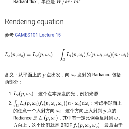
Radiant flux，单位是
Rendering equation
参考
GAMES101 Lecture 15
：
L
o
(
p
,
ω
o
)
=
L
e
(
p
,
ω
(
n
o
⋅
)
ω
+
i
∫
)
Ω
d
L
ω
i
(
i
p
,
ω
i
)
f
r
(
p
,
ω
i
,
ω
o
p
ω
r
含义：从平面上的
点出发，向
发射的 Radiance 包括
两部分：
L
e
(
p
,
ω
o
)
：这个点本身发的光，例如光源
∫
Ω
L
i
(
p
,
ω
i
)
f
r
(
p
,
ω
i
,
ω
o
)
(
n
⋅
ω
i
)
d
ω
i
：考虑半球面上
p
ω
i
的任意一个入射方向
，这个方向上入射到
点的
ω
o
L
i
(
p
,
ω
i
)
Radiance 是
，其中有一定比例会反射到
f
r
(
p
,
ω
i
,
ω
o
)
方向上，这个比例就是 BRDF
，最后由于
θ