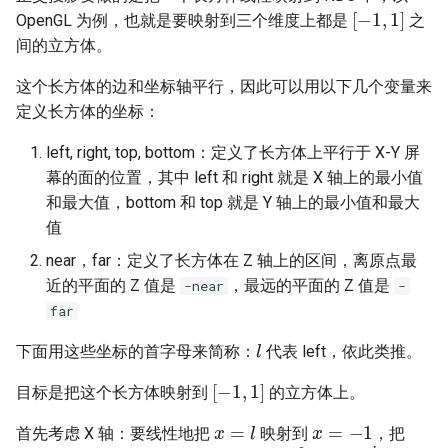
[
−
1
,
1
]
OpenGL 为例，也就是要映射到三个维度上都是
之
USB Host Controller Interface
间的立方体。
这个长方体的边和坐标轴平行，因此可以用以下几个变量来
定义长方体的坐标：
left, right, top, bottom：定义了长方体上平行于 X-Y 屏
幕的面的位置，其中 left 和 right 就是 X 轴上的最小值
和最大值，bottom 和 top 就是 Y 轴上的最小值和最大
值
near，far：定义了长方体在 Z 轴上的区间，离原点最
近的平面的 Z 值是
，最远的平面的 Z 值是
-near
-
far
l
下面用这些坐标的首字母来简称：
代表 left，依此类推。
[
−
1
,
1
]
目标是把这个长方体映射到
的立方体上。
x
=
−
1
x
=
l
首先考虑 X 轴：要线性地把
映射到
，把
x
=
r
x
=
1