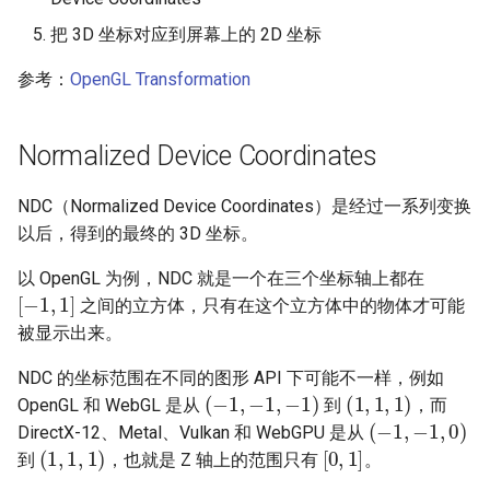
高速串行通信
香菇炒青菜
把 3D 坐标对应到屏幕上的 2D 坐标
华为芯片
西红柿炒鸡蛋
参考：
OpenGL Transformation
I2C (Inter-Integrated Circuit)
Normalized Device Coordinates
逻辑电平标准
NDC（Normalized Device Coordinates）是经过一系列变换
以后，得到的最终的 3D 坐标。
主板
以 OpenGL 为例，NDC 就是一个在三个坐标轴上都在
[
−
1
,
1
]
NAND Flash
之间的立方体，只有在这个立方体中的物体才可能
被显示出来。
NVIDIA DOCA-OFED 安装
NDC 的坐标范围在不同的图形 API 下可能不一样，例如
(
−
1
,
−
1
,
−
1
)
(
1
,
1
,
1
)
片上网络
OpenGL 和 WebGL 是从
到
，而
(
−
1
,
−
1
,
0
)
DirectX-12、Metal、Vulkan 和 WebGPU 是从
(
1
,
1
,
1
)
[
0
,
1
]
乱序执行 CPU
到
，也就是 Z 轴上的范围只有
。