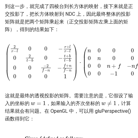
到这一步，就完成了四棱台到长方体的映射，接下来就是正
交投影了，把长方体映射到 NDC 上，因此最终整体的投影
矩阵就是把两个矩阵乘起来（正交投影矩阵左乘上面的矩
阵），得到的结果如下：
(
2
r
−
l
0
0
0
−
−
1
r
+
0
l
)
r
=
−
(
l
2
0
n
2
r
t
−
−
l
b
0
0
r
−
+
l
t
r
+
−
b
l
t
0
−
0
b
2
0
n
0
t
−
−
2
b
f
t
+
−
b
n
t
−
−
f
b
+
0
n
0
f
这就是最终的透视投影的矩阵。需要注意的是，它假设了输
w
=
1
w
≠
1
入的坐标的
，如果输入的齐次坐标的
，计算
结果就会有问题。在 OpenGL 中，可以用 gluPerspective()
函数得到它：