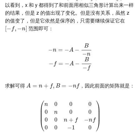
以看到，x 和 y 都得到了和前面用相似三角形计算出来一样
的结果，但是 z 的值出现了变化。但是没有关系，虽然 z
的值变了，但是它依然是保序的，只需要继续保证它在
[
−
f
,
−
n
]
范围即可：
−
n
=
−
A
A
−
−
B
B
−
−
n
f
−
f
=
−
A
=
n
+
f
,
B
=
−
n
f
求解可得
，因此前面的矩阵就是：
(
n
0
0
0
0
n
0
0
−
0
1
0
0
0
)
n
+
f
−
n
f
0