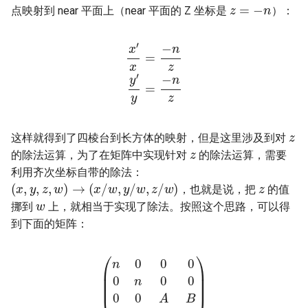
点映射到 near 平面上（near 平面的 Z 坐标是
）：
x
′
x
=
−
−
n
n
z
z
y
′
y
=
z
这样就得到了四棱台到长方体的映射，但是这里涉及到对
z
的除法运算，为了在矩阵中实现针对
的除法运算，需要
利用齐次坐标自带的除法：
z
(
x
,
y
,
z
,
w
)
→
(
x
/
w
,
y
/
w
,
z
/
w
)
，也就是说，把
的值
w
挪到
上，就相当于实现了除法。按照这个思路，可以得
到下面的矩阵：
(
n
0
0
0
0
0
n
−
0
1
0
0
0
)
0
A
B
0