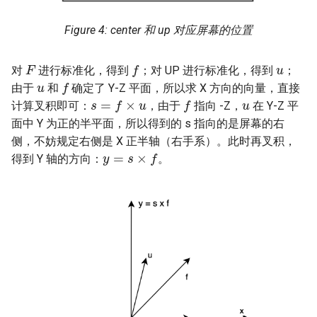
center 和 up 对应屏幕的位置
u
F
f
对
进行标准化，得到
；对 UP 进行标准化，得到
；
u
f
由于
和
确定了 Y-Z 平面，所以求 X 方向的向量，直接
u
s
=
f
×
u
f
计算叉积即可：
，由于
指向 -Z，
在 Y-Z 平
面中 Y 为正的半平面，所以得到的 s 指向的是屏幕的右
侧，不妨规定右侧是 X 正半轴（右手系）。此时再叉积，
y
=
s
×
f
得到 Y 轴的方向：
。