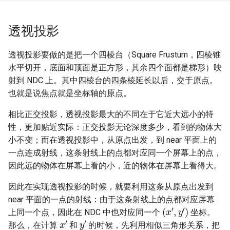
透视投影
透视投影要做的是把一个四棱台（Square Frustum，四棱锥
水平切开，底面和顶面是正方形，其余四个面都是梯形）映
射到 NDC 上。其中四棱台的四条棱延长以后，交于原点。
也就是说焦点就是坐标轴的原点。
相比正交投影，透视投影最大的不同在于它近大远小的特
性，更加贴近实际：正交投影无论深度多少，看到的物体大
小不变；而在透视投影中，从原点出发，到 near 平面上的
一点连成射线，这条射线上的点都对应同一个屏幕上的点，
因此远的物体在屏幕上看的小，近的物体在屏幕上看得大。
因此在实现透视投影的时候，就要利用这条从原点出发到
near 平面的一点的射线：由于这条射线上的点都对应屏幕
(
x
′
,
y
′
)
上同一个点，因此在 NDC 中也对应同一个
坐标。
x
′
y
′
那么，在计算
和
的时候，先利用相似三角形关系，把
z
=
−
n