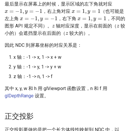
最后显示在屏幕上的时候，显示区域的左下角就对应
振荡器
x
=
−
1
,
y
=
−
1
x
=
1
,
y
=
1
，右上角对应
（也可能是
x
=
−
1
,
y
=
−
1
x
=
1
,
y
=
1
左上角
，右下角
，不同的
z
z
PCIe (Peripheral Component
Interconnect Express) 分析
图形 API 规定不同）。
轴对应深度，显示在前面的（
较
z
小的）会遮挡显示在后面的（
较大的）。
远程 KVM
因此 NDC 到屏幕坐标的对应关系是：
RISC-V Vector (RVV) 指令扩
x 轴：-1 -> x, 1 -> x + w
展
y 轴：-1 -> y, 1 -> y + w
SDRAM (Synchronous
z 轴：-1 -> n, 1 -> f
Dynamic Random Access
其中 x, y, w 和 h 用 glViewport 函数设置，n 和 f 用
Memory)
glDepthRange
设置。
信号处理
正交投影
SPI (Serial Peripheral
Interface) 协议
正交投影要做的是把一个长方体线性映射到 NDC 中，以