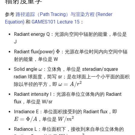
辐射度量学
参考
路径追踪（Path Tracing）与渲染方程 (Render
Equation)
和
GAMES101 Lecture 15
：
Radiant energy Q：光源向空间中辐射的能量，单位是
J
Φ
Radiant flux(power)
：光源在单位时间内向空间中辐
射的能量，单位是 W
ω
Solid angle
：立体角，单位是 steradian/square
radian 球面度，简写 sr；是在球面上一个小平面的面积
ω
=
A
/
r
2
除以半径的平方，即
Radiant intensity I：光源在单位立体角内的 Radiant
flux，单位是 W/sr
Irradiance E：单位面积接受到的 Radiant flux，即
E
=
Φ
/
A
W
/
m
2
，单位是
Radiance L：单位面积下，接收到来自单位立体角的
W
/
s
r
⋅
m
2