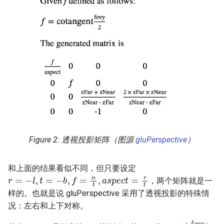
透视投影矩阵（图源
gluPerspective
）
和上面的结果看似不同，但只要设定
r
=
−
l
,
t
=
−
b
,
f
=
n
t
,
a
s
p
e
c
t
=
r
t
，两个矩阵就是一
样的。也就是说 gluPerspective 采用了透视投影的特殊情
况：左右和上下对称。
f
=
c
o
t
(
f
o
v
y
2
)