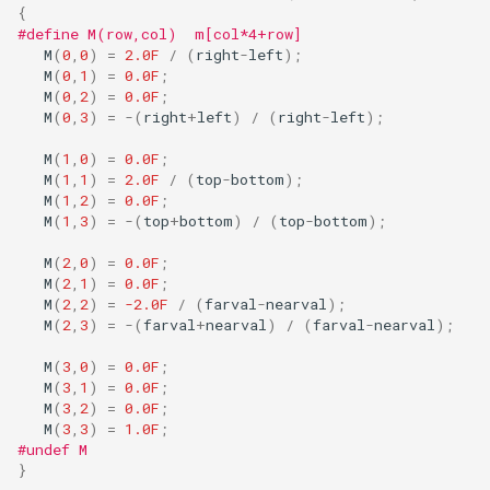
{
#define M(row,col)  m[col*4+row]
M
(
0
,
0
)
=
2.0F
/
(
right
-
left
);
M
(
0
,
1
)
=
0.0F
;
M
(
0
,
2
)
=
0.0F
;
M
(
0
,
3
)
=
-
(
right
+
left
)
/
(
right
-
left
);
M
(
1
,
0
)
=
0.0F
;
M
(
1
,
1
)
=
2.0F
/
(
top
-
bottom
);
M
(
1
,
2
)
=
0.0F
;
M
(
1
,
3
)
=
-
(
top
+
bottom
)
/
(
top
-
bottom
);
M
(
2
,
0
)
=
0.0F
;
M
(
2
,
1
)
=
0.0F
;
M
(
2
,
2
)
=
-2.0F
/
(
farval
-
nearval
);
M
(
2
,
3
)
=
-
(
farval
+
nearval
)
/
(
farval
-
nearval
);
M
(
3
,
0
)
=
0.0F
;
M
(
3
,
1
)
=
0.0F
;
M
(
3
,
2
)
=
0.0F
;
M
(
3
,
3
)
=
1.0F
;
#undef M
}