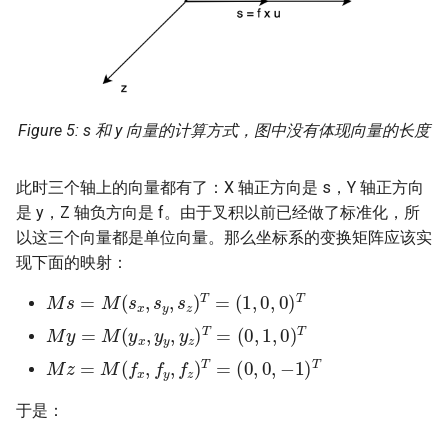
s 和 y 向量的计算方式，图中没有体现向量的长度
此时三个轴上的向量都有了：X 轴正方向是 s，Y 轴正方向
是 y，Z 轴负方向是 f。由于叉积以前已经做了标准化，所
以这三个向量都是单位向量。那么坐标系的变换矩阵应该实
现下面的映射：
M
s
=
M
(
s
x
,
s
y
,
s
z
)
T
=
(
1
,
0
,
0
)
T
M
y
=
M
(
y
x
,
y
y
,
y
z
)
T
=
(
0
,
1
,
0
)
T
M
z
=
M
(
f
x
,
f
y
,
f
z
)
T
=
(
0
,
0
,
−
1
)
T
于是：