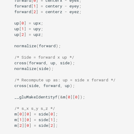
forward
[
0
]
=
centerx
-
eyex
;
forward
[
1
]
=
centery
-
eyey
;
forward
[
2
]
=
centerz
-
eyez
;
up
[
0
]
=
upx
;
up
[
1
]
=
upy
;
up
[
2
]
=
upz
;
normalize
(
forward
);
/* Side = forward x up */
cross
(
forward
,
up
,
side
);
normalize
(
side
);
/* Recompute up as: up = side x forward */
cross
(
side
,
forward
,
up
);
__gluMakeIdentityf
(
&
m
[
0
][
0
]);
/* s_x s_y s_z */
m
[
0
][
0
]
=
side
[
0
];
m
[
1
][
0
]
=
side
[
1
];
m
[
2
][
0
]
=
side
[
2
];