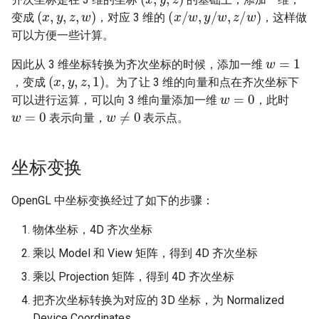
Inverse Hidden Number
Oxide Semiconductor)
光线追踪
(
x
,
y
,
z
,
w
)
(
x
/
w
,
y
/
w
,
z
/
w
)
变成
，对应 3 维的
，这样做
Problem）
凉拌蒸茄子
尖塔
可以方便一些计算。
条件分支预测器
辐射度量学
w
=
1
Montgomery 模乘
萝卜牛腩煲
因此从 3 维坐标转换为齐次坐标的时候，添加一维
(
x
,
y
,
z
,
1
)
CPU 微架构分析
Rendering equation
，变成
。为了让 3 维的向量和点在齐次坐标下
w
=
0
Paillier 同态加密算法
皮蛋豆腐
可以进行运算，可以向 3 维向量添加一维
，此时
w
=
0
w
≠
0
CPU 漏洞和缓解措施
Bidirectional reflectance
表示向量，
表示点。
Pohlig-Hellman 算法
distribution function
茄子炒肉
CXL (Compute Express Link)
RSA 非对称加密
图形 API 对比
酸辣炒豆芽
坐标变换
数据预取器
zk-SNARK
抗锯齿/超分辨率/帧生成
酸辣土豆丝
OpenGL 中坐标变换经过了如下的步骤：
显示接口
物体坐标，4D 齐次坐标
蒜蓉炒空心菜
检错纠错码
乘以 Model 和 View 矩阵，得到 4D 齐次坐标
蒜蓉粉丝蒸大虾
乘以 Projection 矩阵，得到 4D 齐次坐标
GPGPU (General Purpose
Graphics Processing Unit)
把齐次坐标转换为对应的 3D 坐标，为 Normalized
香椿煎蛋
Device Coordinates