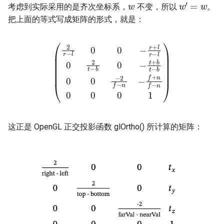
考虑到实际采用的是齐次坐标系，
不变，所以
。
把上面的等式写成矩阵的形式，就是：
(
2
−
r
b
−
0
l
0
0
−
0
2
−
f
r
−
+
n
l
r
−
−
f
l
0
+
n
2
f
t
−
−
b
n
0
0
−
0
t
0
+
1
b
)
t
这正是 OpenGL 正交投影函数 glOrtho() 所计算的矩阵：