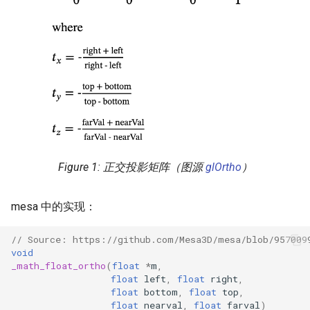
正交投影矩阵（图源
glOrtho
）
mesa 中的实现：
// Source: https://github.com/Mesa3D/mesa/blob/957009
void
_math_float_ortho
(
float
*
m
,
float
left
,
float
right
,
float
bottom
,
float
top
,
float
nearval
,
float
farval
)