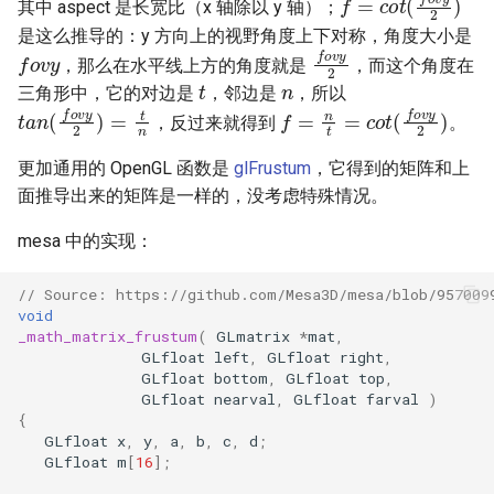
其中 aspect 是长宽比（x 轴除以 y 轴）；
是这么推导的：y 方向上的视野角度上下对称，角度大小是
f
o
v
y
f
o
v
y
2
，那么在水平线上方的角度就是
，而这个角度在
n
t
三角形中，它的对边是
，邻边是
，所以
t
a
n
(
f
o
v
y
2
)
=
t
n
f
=
n
t
=
c
o
t
(
f
o
v
y
2
)
，反过来就得到
。
更加通用的 OpenGL 函数是
glFrustum
，它得到的矩阵和上
面推导出来的矩阵是一样的，没考虑特殊情况。
mesa 中的实现：
// Source: https://github.com/Mesa3D/mesa/blob/957009
void
_math_matrix_frustum
(
GLmatrix
*
mat
,
GLfloat
left
,
GLfloat
right
,
GLfloat
bottom
,
GLfloat
top
,
GLfloat
nearval
,
GLfloat
farval
)
{
GLfloat
x
,
y
,
a
,
b
,
c
,
d
;
GLfloat
m
[
16
];