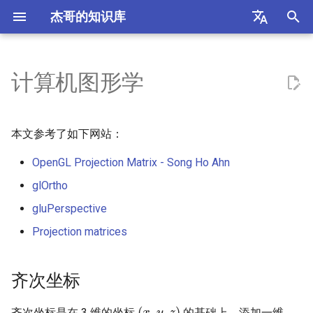
杰哥的知识库
正
English
在
中文
计算机图形学
菠菜炒鸡蛋
近似公约数问题
华为昇腾 NPU
抽象代数
以太网
齐次坐标
飞机
初
（Approximate Common
始
Divisor Problem）
炒合菜
异步 SRAM
傅立叶变换
InfiniBand
坐标变换
希腊
本文参考了如下网站：
化
Baby-step Giant-step 算法
OpenGL Projection Matrix - Song Ho Ahn
炒芹菜
总线协议
概率论
STP 协议
Normalized Device
香港
搜
Coordinates
glOrtho
椭圆曲线
葱爆肉
缓存一致性协议
Score
VLAN
意大利
索
gluPerspective
正交投影
引
ECDSA
干炒牛河
缓存替换策略
WLAN
行程
Projection matrices
擎
透视投影
LLL 格基规约算法
红烧冬瓜
Chiplet 接口
马尔代夫
齐次坐标
View 矩阵
模逆隐藏数问题（Modular
煎蛋
CMOS (Complementary Metal
交通法规
(
x
,
y
,
z
)
齐次坐标是在 3 维的坐标
的基础上，添加一维，