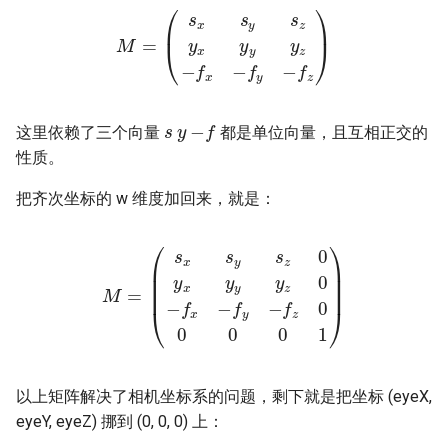
(
s
x
s
y
s
z
y
x
y
M
y
)
y
=
z
−
f
x
−
f
y
−
f
z
s
y
−
f
这里依赖了三个向量
都是单位向量，且互相正交的
性质。
把齐次坐标的 w 维度加回来，就是：
(
s
x
s
y
s
z
0
y
0
x
y
0
M
y
0
y
0
=
z
1
0
)
−
f
x
−
f
y
−
f
z
以上矩阵解决了相机坐标系的问题，剩下就是把坐标 (eyeX,
eyeY, eyeZ) 挪到 (0, 0, 0) 上：