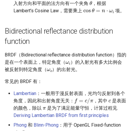
入射方向和平面的法方向有一个夹角
，根据
cos
θ
=
n
⋅
ω
i
Lambert's Cosine Law，需要乘上
项。
Bidirectional reflectance distribution
function
BRDF（Bidirectional reflectance distribution function）指的
ω
i
是在一个表面上，特定角度（
）的入射光有多大比例会
ω
o
被反射到特定角度（
）的出射光。
常见的 BRDF 有：
Lambertian
：一般用于漫反射表面，光均匀反射到各个
c
f
=
c
/
π
π
角度，因此和出射角度无关：
，其中
是表面
的颜色，除以
是为了满足能量守恒，计算过程见
Deriving Lambertian BRDF from first principles
Phong
和
Blinn-Phong
：用于 OpenGL Fixed-function