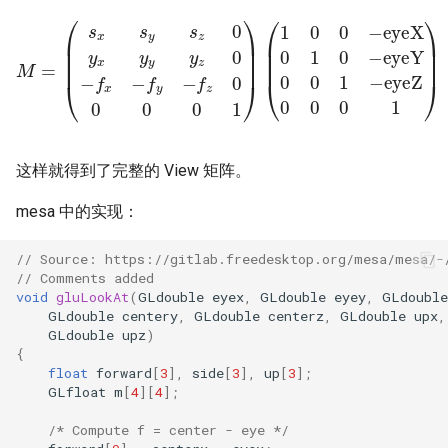
M
(
1
=
0
(
0
s
−
x
eyeX
s
y
s
z
0
0
y
1
x
0
y
−
y
eyeY
y
z
0
−
0
f
x
0
−
1
f
−
y
eyeZ
−
f
z
0
0
0
0
0
0
0
1
1
)
)
这样就得到了完整的 View 矩阵。
mesa 中的实现：
// Source: https://gitlab.freedesktop.org/mesa/mesa/-
// Comments added
void
gluLookAt
(
GLdouble
eyex
,
GLdouble
eyey
,
GLdouble
GLdouble
centery
,
GLdouble
centerz
,
GLdouble
upx
,
GLdouble
upz
)
{
float
forward
[
3
],
side
[
3
],
up
[
3
];
GLfloat
m
[
4
][
4
];
/* Compute f = center - eye */