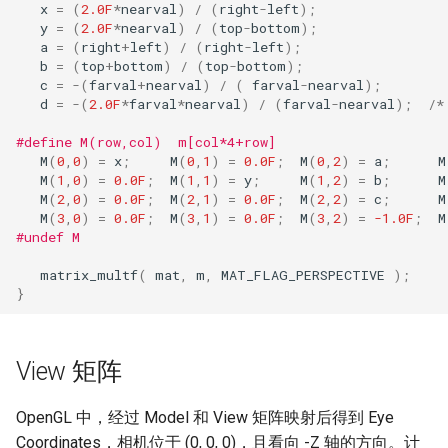
x
=
(
2.0F
*
nearval
)
/
(
right
-
left
);
y
=
(
2.0F
*
nearval
)
/
(
top
-
bottom
);
a
=
(
right
+
left
)
/
(
right
-
left
);
b
=
(
top
+
bottom
)
/
(
top
-
bottom
);
c
=
-
(
farval
+
nearval
)
/
(
farval
-
nearval
);
d
=
-
(
2.0F
*
farval
*
nearval
)
/
(
farval
-
nearval
);
/*
#define M(row,col)  m[col*4+row]
M
(
0
,
0
)
=
x
;
M
(
0
,
1
)
=
0.0F
;
M
(
0
,
2
)
=
a
;
M
M
(
1
,
0
)
=
0.0F
;
M
(
1
,
1
)
=
y
;
M
(
1
,
2
)
=
b
;
M
M
(
2
,
0
)
=
0.0F
;
M
(
2
,
1
)
=
0.0F
;
M
(
2
,
2
)
=
c
;
M
M
(
3
,
0
)
=
0.0F
;
M
(
3
,
1
)
=
0.0F
;
M
(
3
,
2
)
=
-1.0F
;
M
#undef M
matrix_multf
(
mat
,
m
,
MAT_FLAG_PERSPECTIVE
);
}
View 矩阵
OpenGL 中，经过 Model 和 View 矩阵映射后得到 Eye
Coordinates，相机位于 (0, 0, 0)，且看向 -Z 轴的方向。计