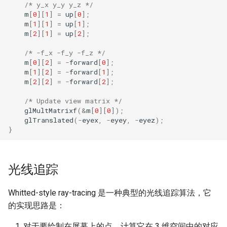
/* y_x y_y y_z */
m
[
0
][
1
]
=
up
[
0
];
m
[
1
][
1
]
=
up
[
1
];
m
[
2
][
1
]
=
up
[
2
];
/* -f_x -f_y -f_z */
m
[
0
][
2
]
=
-
forward
[
0
];
m
[
1
][
2
]
=
-
forward
[
1
];
m
[
2
][
2
]
=
-
forward
[
2
];
/* Update view matrix */
glMultMatrixf
(
&
m
[
0
][
0
]);
glTranslated
(
-
eyex
,
-
eyey
,
-
eyez
);
}
光线追踪
Whitted-style ray-tracing 是一种典型的光线追踪算法，它
的实现思路是：
对于要绘制在屏幕上的点，计算它在 3 维空间中的对应