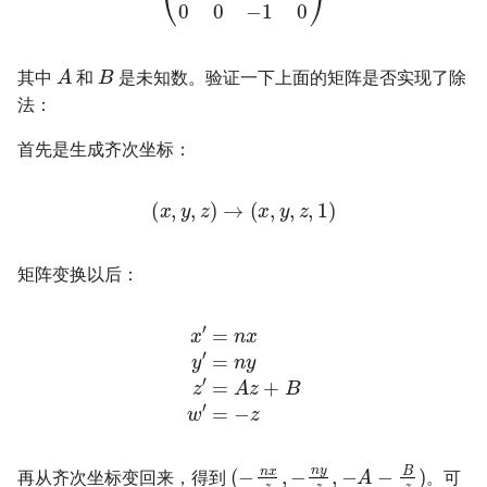
B
A
其中
和
是未知数。验证一下上面的矩阵是否实现了除
法：
首先是生成齐次坐标：
(
x
,
y
,
z
)
→
(
x
,
y
,
z
,
1
)
矩阵变换以后：
x
A
′
=
z
n
+
x
B
y
′
w
=
n
′
=
y
−
z
z
′
=
(
−
n
x
z
,
−
n
y
z
,
−
A
−
B
z
)
再从齐次坐标变回来，得到
。可