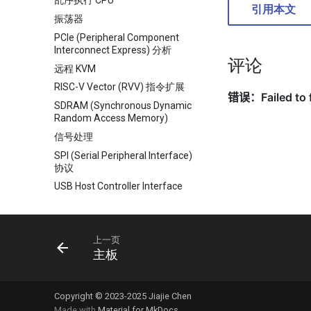
乱序执行 CPU
引用本文
振荡器
PCIe (Peripheral Component
Interconnect Express) 分析
评论
远程 KVM
RISC-V Vector (RVV) 指令扩展
SDRAM (Synchronous Dynamic
Random Access Memory)
信号处理
SPI (Serial Peripheral Interface)
协议
USB Host Controller Interface
上一页
主板
Copyright © 2023-2025 Jiajie Chen
Made with
Material for MkDocs