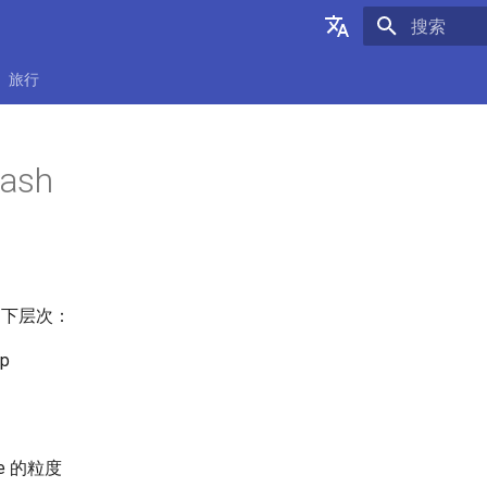
正在初始化
English
旅行
中文
ash
分如下层次：
ip
se 的粒度