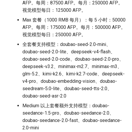
AFP。每周：87500 AFP。每月：250000 AFP。
视觉模型每日：125000 AFP。
Max 套餐（1000 RMB 每月）：每 5 小时：50000
AFP。每周：175000 AFP。每月：500000 AFP。
视觉模型每日：250000 AFP。
全套餐支持模型：doubao-seed-2.0-mini、
doubao-seed-2.0-lite、deepseek-v4-flash、
doubao-seed-2.0-code、doubao-seed-2.0-pro、
deepseek-v3.2、minimax-m2.7、minimax-m3、
glm-5.2、kimi-k2.6、kimi-k2.7-code、deepseek-
v4-pro、doubao-embedding-vision、doubao-
seedream-5.0-lite、doubao-seed-tts-2.0、
doubao-seed-asr-2.0
Medium 以上套餐额外支持模型：doubao-
seedance-1.5-pro、doubao-seedance-2.0、
doubao-seedance-2.0-fast、doubao-seedance-
2.0-mini