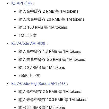
Inverse Hidden Number
Oxide Semiconductor)
K3 API 价格
：
Problem）
凉拌蒸茄子
常见 API 定价方式
尖塔
输入命中缓存 2 RMB 每 1M tokens
条件分支预测器
Montgomery 模乘
萝卜牛腩煲
模型参数比较
输入未命中缓存 20 RMB 每 1M tokens
CPU 微架构分析
输出 100 RMB 每 1M tokens
Paillier 同态加密算法
皮蛋豆腐
更新历史
1M 上下文
CPU 漏洞和缓解措施
Pohlig-Hellman 算法
茄子炒肉
K2.7-Code API 价格
：
CXL (Compute Express Link)
输入命中缓存 1.3 RMB 每 1M tokens
RSA 非对称加密
酸辣炒豆芽
输入未命中缓存 6.5 RMB 每 1M tokens
数据预取器
zk-SNARK
酸辣土豆丝
输出 27 RMB 每 1M tokens
显示接口
256K 上下文
蒜蓉炒空心菜
K2.7-Code-HighSpeed API 价格
：
检错纠错码
蒜蓉粉丝蒸大虾
输入命中缓存 2.6 RMB 每 1M tokens
GPGPU (General Purpose
输入未命中缓存 13.0 RMB 每 1M tokens
Graphics Processing Unit)
香椿煎蛋
输出 54 RMB 每 1M tokens