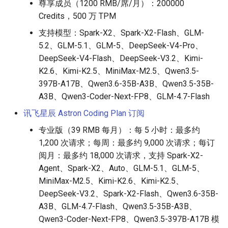
尊享成员（1200 RMB/席/月）：200000
Credits，500 万 TPM
支持模型：Spark-X2、Spark-X2-Flash、GLM-
5.2、GLM-5.1、GLM-5、DeepSeek-V4-Pro、
DeepSeek-V4-Flash、DeepSeek-V3.2、Kimi-
K2.6、Kimi-K2.5、MiniMax-M2.5、Qwen3.5-
397B-A17B、Qwen3.6-35B-A3B、Qwen3.5-35B-
A3B、Qwen3-Coder-Next-FP8、GLM-4.7-Flash
讯飞星辰 Astron Coding Plan
订阅
专业版（39 RMB 每月）：每 5 小时：最多约
1,200 次请求；每周：最多约 9,000 次请求；每订
阅月：最多约 18,000 次请求，支持 Spark-X2-
Agent、Spark-X2、Auto、GLM-5.1、GLM-5、
MiniMax-M2.5、Kimi-K2.6、Kimi-K2.5、
DeepSeek-V3.2、Spark-X2-Flash、Qwen3.6-35B-
A3B、GLM-4.7-Flash、Qwen3.5-35B-A3B、
Qwen3-Coder-Next-FP8、Qwen3.5-397B-A17B 模