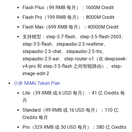
Flash Plus（99 RMB 每月）：1600M Credit
Flash Pro（199 RMB 每月）：8000M Credit
Flash Max（699 RMB 每月）：40000M Credit
支持模型：step-3.7-flash、step-3.5-flash-2603、
step-3.5-flash、stepaudio-2.5-realtime、
stepaudio-2.5-chat、stepaudio-2.5-tts、
stepaudio-2.5-asr、step-router-v1（在 deepseek-
v4-pro 和 step-3.5-flash 之间智能路由）、step-
image-edit-2
小米 MiMo Token Plan
Lite（39 RMB 或 6 USD 每月）：41 亿 Credits 每
月
Standard（99 RMB 或 16 USD 每月）：110 亿
Credits 每月
Pro（329 RMB 或 50 USD 每月）：380 亿 Credits