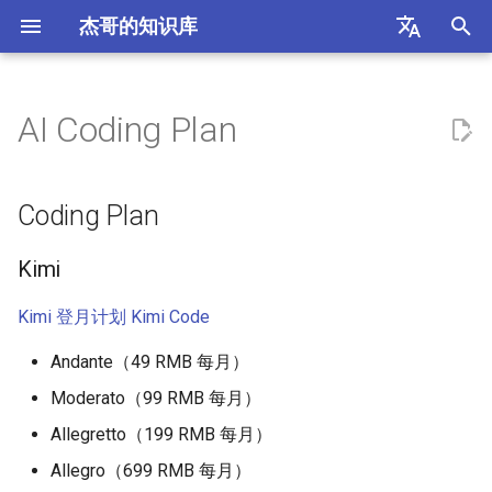
杰哥的知识库
正
English
在
中文
AI Coding Plan
菠菜炒鸡蛋
近似公约数问题
华为昇腾 NPU
抽象代数
以太网
Coding Plan
飞机
初
（Approximate Common
始
Divisor Problem）
炒合菜
异步 SRAM
傅立叶变换
InfiniBand
希腊
Kimi
Coding Plan
化
Baby-step Giant-step 算法
炒芹菜
总线协议
概率论
STP 协议
香港
MiniMax
Kimi
搜
椭圆曲线
葱爆肉
缓存一致性协议
Score
VLAN
意大利
智谱
索
Kimi 登月计划
Kimi Code
引
Andante（49 RMB 每月）
ECDSA
干炒牛河
缓存替换策略
WLAN
行程
云厂商
擎
Moderato（99 RMB 每月）
LLL 格基规约算法
红烧冬瓜
Chiplet 接口
马尔代夫
其他
Allegretto（199 RMB 每月）
模逆隐藏数问题（Modular
Allegro（699 RMB 每月）
煎蛋
CMOS (Complementary Metal
prompt、请求和 token
交通法规