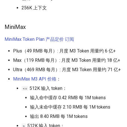
高速串行通信
香菇炒青菜
256K 上下文
华为芯片
西红柿炒鸡蛋
MiniMax
I2C (Inter-Integrated Circuit)
MiniMax Token Plan
产品定价
订阅
逻辑电平标准
Plus（49 RMB 每月）: 月度 M3 Token 用量约 6 亿+
Max（119 RMB 每月）: 月度 M3 Token 用量约 18 亿+
主板
Ultra（469 RMB 每月）: 月度 M3 Token 用量约 71 亿+
NAND Flash
MiniMax M3 API 价格
：
512K 输入 token：
<=
NVIDIA DOCA-OFED 安装
输入命中缓存 0.42 RMB 每 1M tokens
片上网络
输入未命中缓存 2.10 RMB 每 1M tokens
输出 8.40 RMB 每 1M tokens
乱序执行 CPU
512K 输入 token：
>