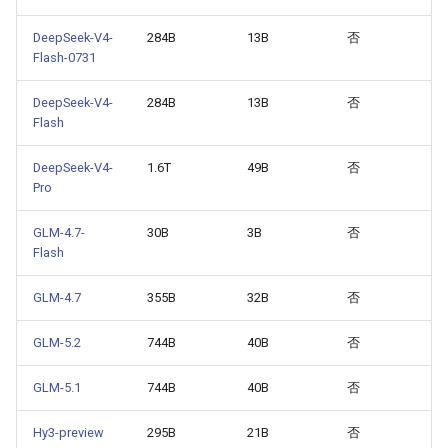
DeepSeek-V4-
284B
13B
否
Flash-0731
DeepSeek-V4-
284B
13B
否
Flash
DeepSeek-V4-
1.6T
49B
否
Pro
GLM-4.7-
30B
3B
否
Flash
GLM-4.7
355B
32B
否
GLM-5.2
744B
40B
否
GLM-5.1
744B
40B
否
Hy3-preview
295B
21B
否